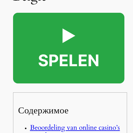
▶️
SPELEN
Содержимое
Beoordeling van online casino’s