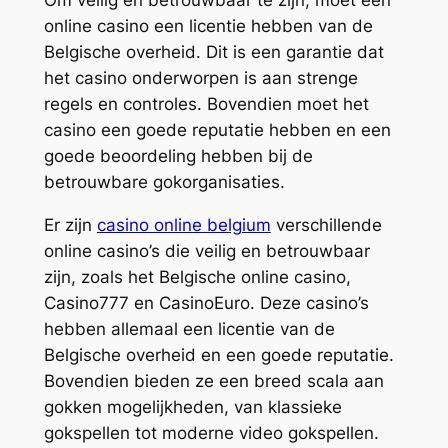
Om veilig en betrouwbaar te zijn, moet een
online casino een licentie hebben van de
Belgische overheid. Dit is een garantie dat
het casino onderworpen is aan strenge
regels en controles. Bovendien moet het
casino een goede reputatie hebben en een
goede beoordeling hebben bij de
betrouwbare gokorganisaties.
Er zijn
casino online belgium
verschillende
online casino’s die veilig en betrouwbaar
zijn, zoals het Belgische online casino,
Casino777 en CasinoEuro. Deze casino’s
hebben allemaal een licentie van de
Belgische overheid en een goede reputatie.
Bovendien bieden ze een breed scala aan
gokken mogelijkheden, van klassieke
gokspellen tot moderne video gokspellen.