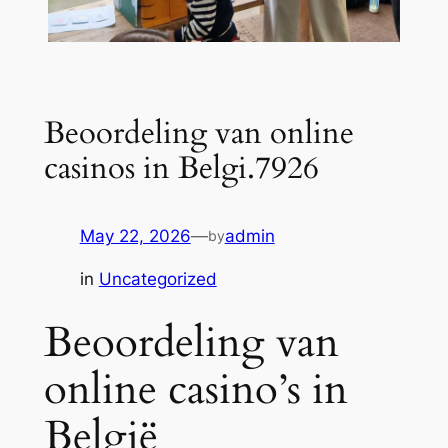
Beoordeling van online
casinos in Belgi.7926
May 22, 2026
—
admin
by
in
Uncategorized
Beoordeling van
online casino’s in
België