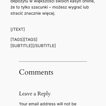
depozytu w większości swoich kasyn online,
że to tylko szacunki – możesz wygrać lub
stracić znacznie więcej.
[/TEXT]
[TAGS][TAGS]
[SUBTITLE][/SUBTITLE]
Comments
Leave a Reply
Your email address will not be