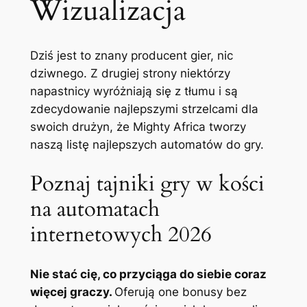
Wizualizacja
Dziś jest to znany producent gier, nic
dziwnego. Z drugiej strony niektórzy
napastnicy wyróżniają się z tłumu i są
zdecydowanie najlepszymi strzelcami dla
swoich drużyn, że Mighty Africa tworzy
naszą listę najlepszych automatów do gry.
Poznaj tajniki gry w kości
na automatach
internetowych 2026
Nie stać cię, co przyciąga do siebie coraz
więcej graczy.
Oferują one bonusy bez