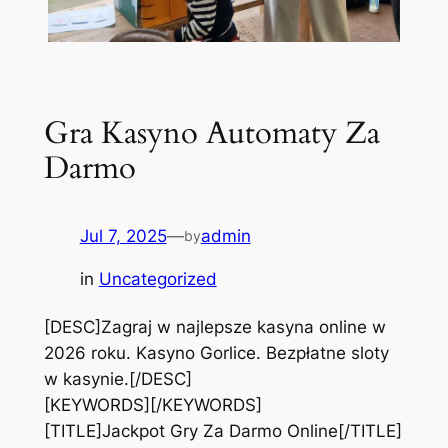
Gra Kasyno Automaty Za
Darmo
Jul 7, 2025
—
admin
by
in
Uncategorized
[DESC]Zagraj w najlepsze kasyna online w
2026 roku. Kasyno Gorlice. Bezpłatne sloty
w kasynie.[/DESC]
[KEYWORDS][/KEYWORDS]
[TITLE]Jackpot Gry Za Darmo Online[/TITLE]