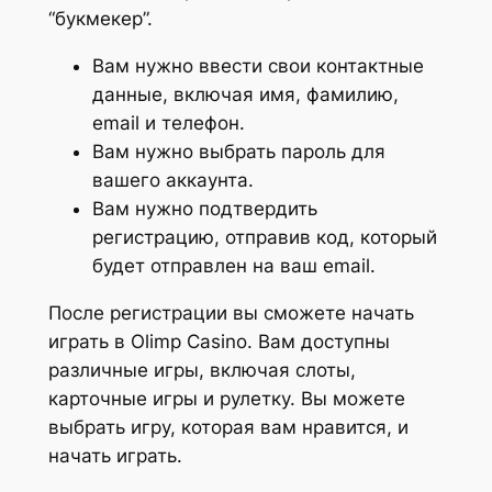
“букмекер”.
Вам нужно ввести свои контактные
данные, включая имя, фамилию,
email и телефон.
Вам нужно выбрать пароль для
вашего аккаунта.
Вам нужно подтвердить
регистрацию, отправив код, который
будет отправлен на ваш email.
После регистрации вы сможете начать
играть в Olimp Casino. Вам доступны
различные игры, включая слоты,
карточные игры и рулетку. Вы можете
выбрать игру, которая вам нравится, и
начать играть.