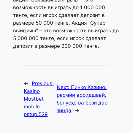
возможность выиграть до 1 000 000
тенге, если игрок сделает депозит в
размере 50 000 тенге. Акция “Супер
выигрыш” – это возможность выиграть до
5 000 000 тенге, если игрок сделает
депозит в размере 200 000 тенге.
←
Previous:
Next:
Пинко Казино:
Kasino
расмии воридшавӣ,
Mostbet
бонусҳо ва бозӣ дар
mobiln
зинда
→
pstup.529