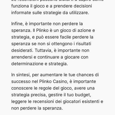
funziona il gioco e a prendere decisioni
informate sulle strategie da utilizzare.
Infine, è importante non perdere la
speranza. Il Plinko è un gioco di azione e
strategia, e può essere facile perdere la
speranza se non si ottengono i risultati
desiderati. Tuttavia, è importante non
arrendersi e continuare a giocare con
determinazione e strategia.
In sintesi, per aumentare le tue chances di
successo nel Plinko Casino, è importante
conoscere le regole del gioco, avere una
strategia precisa, gestire il tuo budget,
leggere le recensioni dei giocatori esistenti e
non perdere la speranza.