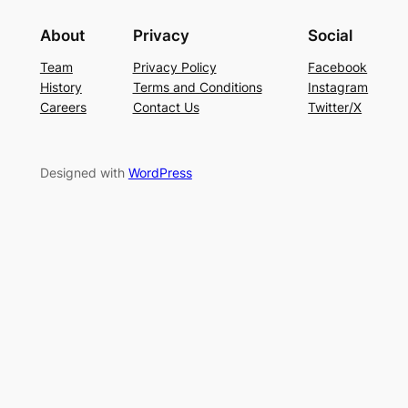
About
Privacy
Social
Team
Privacy Policy
Facebook
History
Terms and Conditions
Instagram
Careers
Contact Us
Twitter/X
Designed with
WordPress