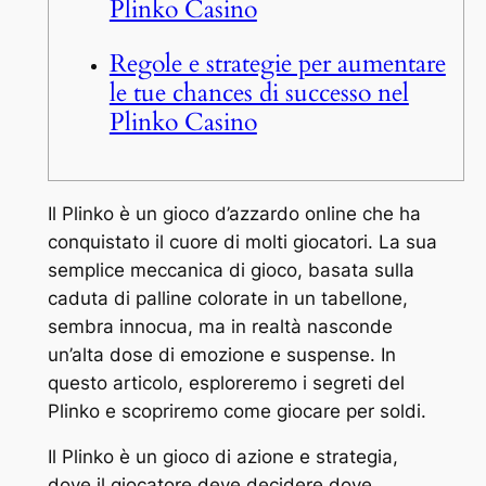
Plinko Casino
Regole e strategie per aumentare
le tue chances di successo nel
Plinko Casino
Il Plinko è un gioco d’azzardo online che ha
conquistato il cuore di molti giocatori. La sua
semplice meccanica di gioco, basata sulla
caduta di palline colorate in un tabellone,
sembra innocua, ma in realtà nasconde
un’alta dose di emozione e suspense. In
questo articolo, esploreremo i segreti del
Plinko e scopriremo come giocare per soldi.
Il Plinko è un gioco di azione e strategia,
dove il giocatore deve decidere dove