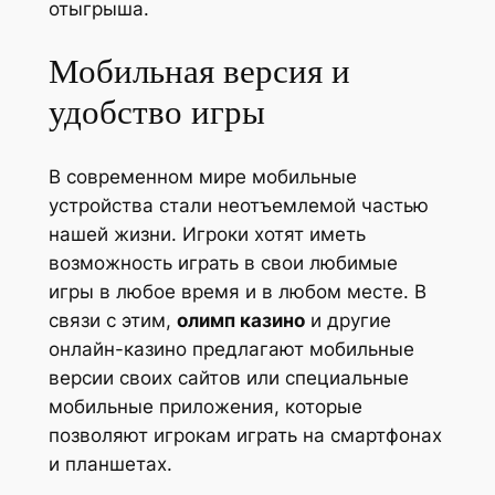
отыгрыша.
Мобильная версия и
удобство игры
В современном мире мобильные
устройства стали неотъемлемой частью
нашей жизни. Игроки хотят иметь
возможность играть в свои любимые
игры в любое время и в любом месте. В
связи с этим,
олимп казино
и другие
онлайн-казино предлагают мобильные
версии своих сайтов или специальные
мобильные приложения, которые
позволяют игрокам играть на смартфонах
и планшетах.