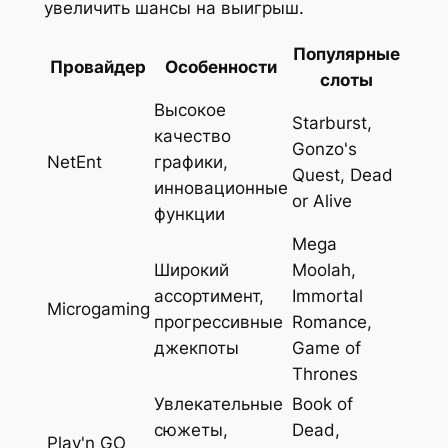
увеличить шансы на выигрыш.
Популярные
Провайдер
Особенности
слоты
Высокое
Starburst,
качество
Gonzo's
NetEnt
графики,
Quest, Dead
инновационные
or Alive
функции
Mega
Широкий
Moolah,
ассортимент,
Immortal
Microgaming
прогрессивные
Romance,
джекпоты
Game of
Thrones
Увлекательные
Book of
сюжеты,
Dead,
Play'n GO