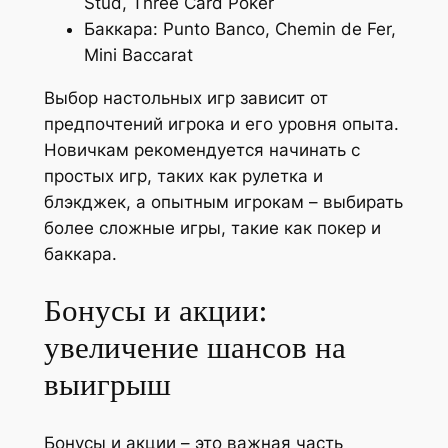
Stud, Three Card Poker
Баккара: Punto Banco, Chemin de Fer,
Mini Baccarat
Выбор настольных игр зависит от
предпочтений игрока и его уровня опыта.
Новичкам рекомендуется начинать с
простых игр, таких как рулетка и
блэкджек, а опытным игрокам – выбирать
более сложные игры, такие как покер и
баккара.
Бонусы и акции:
увеличение шансов на
выигрыш
Бонусы и акции – это важная часть