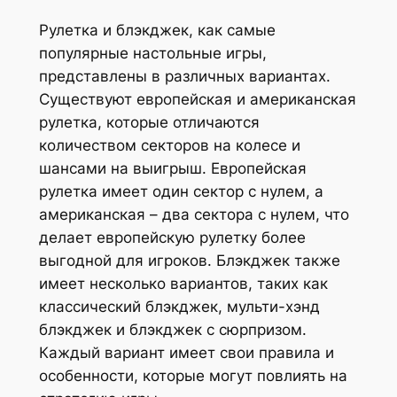
Рулетка и блэкджек, как самые
популярные настольные игры,
представлены в различных вариантах.
Существуют европейская и американская
рулетка, которые отличаются
количеством секторов на колесе и
шансами на выигрыш. Европейская
рулетка имеет один сектор с нулем, а
американская – два сектора с нулем, что
делает европейскую рулетку более
выгодной для игроков. Блэкджек также
имеет несколько вариантов, таких как
классический блэкджек, мульти-хэнд
блэкджек и блэкджек с сюрпризом.
Каждый вариант имеет свои правила и
особенности, которые могут повлиять на