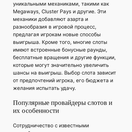
уникальными механиками, такими как
Megaways, Cluster Pays и другие. Эти
механики добавляют азарта и
разнообразия в игровой процесс,
предлагая игрокам новые способы
выигрыша. Кроме того, многие слоты
имеют встроенные бонусные раунды,
бесплатные вращения и другие функции,
которые могут значительно увеличить
шансы на выигрыш. Выбор слота зависит
от предпочтений игрока, его бюджета и
желания испытать удачу.
Популярные провайдеры слотов и
их особенности
Сотрудничество с известными