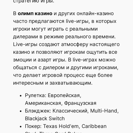
стратегию игры.
В
олимп казино
и других онлайн-казино
часто предлагаются live-игры, в которых
игроки могут играть с реальными
дилерами в режиме реального времени.
Live-игры создают атмосферу настоящего
казино и позволяют игрокам ощутить все
эмоции и азарт игры. В live-играх можно
общаться с дилером и другими игроками,
что делает игровой процесс еще более
интересным и захватывающим.
Рулетка: Европейская,
Американская, Французская
Блэкджек: Классический, Multi-Hand,
Blackjack Switch
Покер: Texas Hold'em, Caribbean