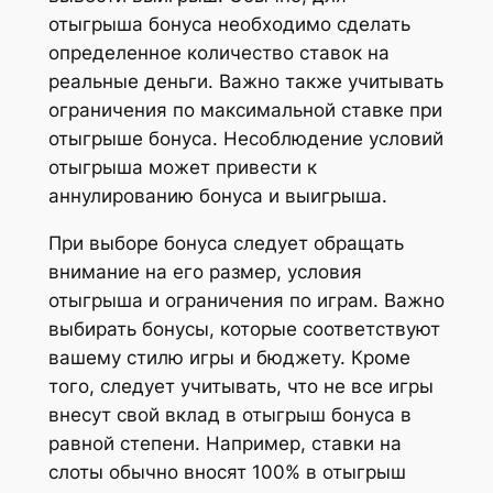
отыгрыша бонуса необходимо сделать
определенное количество ставок на
реальные деньги. Важно также учитывать
ограничения по максимальной ставке при
отыгрыше бонуса. Несоблюдение условий
отыгрыша может привести к
аннулированию бонуса и выигрыша.
При выборе бонуса следует обращать
внимание на его размер, условия
отыгрыша и ограничения по играм. Важно
выбирать бонусы, которые соответствуют
вашему стилю игры и бюджету. Кроме
того, следует учитывать, что не все игры
внесут свой вклад в отыгрыш бонуса в
равной степени. Например, ставки на
слоты обычно вносят 100% в отыгрыш