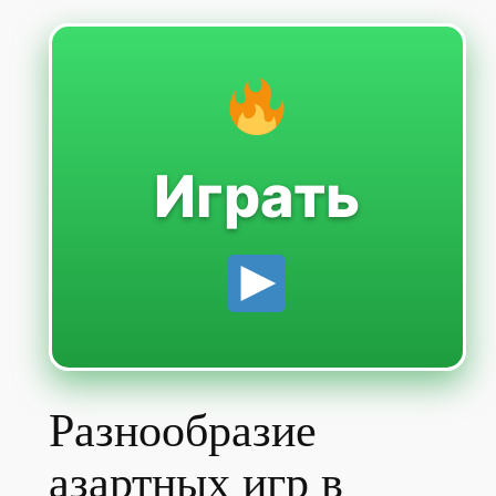
Играть
Разнообразие
азартных игр в