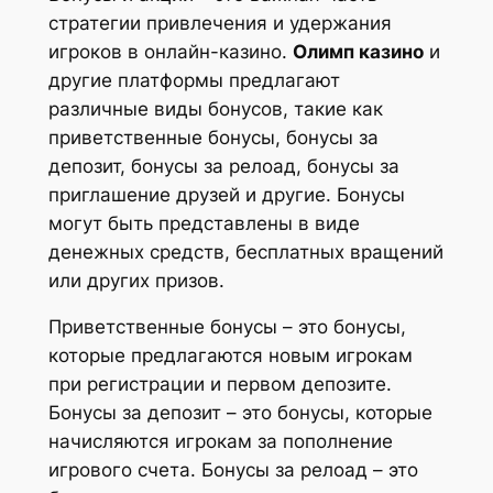
стратегии привлечения и удержания
игроков в онлайн-казино.
Олимп казино
и
другие платформы предлагают
различные виды бонусов, такие как
приветственные бонусы, бонусы за
депозит, бонусы за релоад, бонусы за
приглашение друзей и другие. Бонусы
могут быть представлены в виде
денежных средств, бесплатных вращений
или других призов.
Приветственные бонусы – это бонусы,
которые предлагаются новым игрокам
при регистрации и первом депозите.
Бонусы за депозит – это бонусы, которые
начисляются игрокам за пополнение
игрового счета. Бонусы за релоад – это