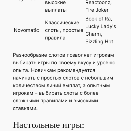
высокие
Reactoonz,
выплаты
Fire Joker
Book of Ra,
Классические
Lucky Lady's
Novomatic
слоты, простые
Charm,
правила
Sizzling Hot
Разнообразие слотов позволяет игрокам
выбирать игры по своему вкусу и уровню
опыта. Новичкам рекомендуется
начинать с простых слотов с небольшим
количеством линий выплат, а опытным
игрокам – выбирать слоты с более
сложными правилами и высокими
ставками.
Настольные игры: