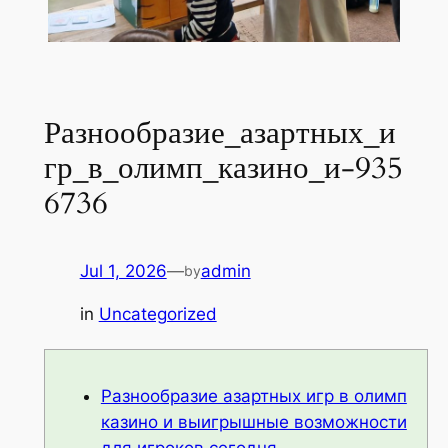
Разнообразие_азартных_и
гр_в_олимп_казино_и-935
6736
Jul 1, 2026
—
admin
by
in
Uncategorized
Разнообразие азартных игр в олимп
казино и выигрышные возможности