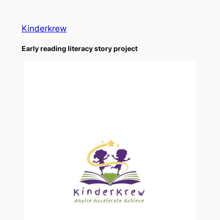
Skip
to
Kinderkrew
content
Early reading literacy story project