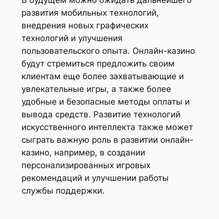
развития мобильных технологий,
внедрения новых графических
технологий и улучшения
пользовательского опыта. Онлайн-казино
будут стремиться предложить своим
клиентам еще более захватывающие и
увлекательные игры, а также более
удобные и безопасные методы оплаты и
вывода средств. Развитие технологий
искусственного интеллекта также может
сыграть важную роль в развитии онлайн-
казино, например, в создании
персонализированных игровых
рекомендаций и улучшении работы
службы поддержки.