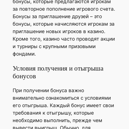
бонусы, которые предлагаются игрокам
за повторное пополнение игрового счета.
Бонусы за приглашение друзей – это
бонусы, которые начисляются игрокам за
приглашение новых игроков в казино.
Кроме того, казино часто проводят акции
и турниры с крупными призовыми
фондами.
Условия получения и отыгрыша
бонусов
При получении бонуса важно
внимательно ознакомиться с условиями
его отыгрыша. Каждый бонус имеет свои
требования к отыгрышу, которые
необходимо выполнить, прежде чем
вывести выигрыш. Обычно, для