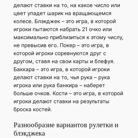
делают ставки на то, на какое число или
цвет упадет шарик на вращающемся
колесе. Блэкджек – это игра, в которой
игроки пытаются набрать 21 очко или
максимально приблизиться к этому числу,
не превысив его. Покер – это игра, в
которой игроки соревнуются друг с
другом, ставя на свои карты и блефуя.
Баккара – это игра, в которой игроки
делают ставки на то, чья рука – рука
игрока или рука банкира – наберет
больше очков. Кости – это игра, в которой
игроки делают ставки на результаты
броска костей.
Разнообразие вариантов рулетки и
блэкджека