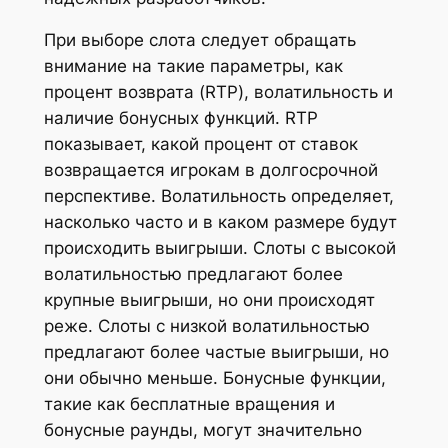
При выборе слота следует обращать
внимание на такие параметры, как
процент возврата (RTP), волатильность и
наличие бонусных функций. RTP
показывает, какой процент от ставок
возвращается игрокам в долгосрочной
перспективе. Волатильность определяет,
насколько часто и в каком размере будут
происходить выигрыши. Слоты с высокой
волатильностью предлагают более
крупные выигрыши, но они происходят
реже. Слоты с низкой волатильностью
предлагают более частые выигрыши, но
они обычно меньше. Бонусные функции,
такие как бесплатные вращения и
бонусные раунды, могут значительно