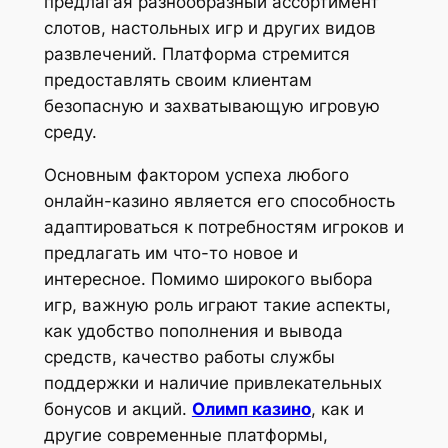
предлагая разнообразный ассортимент
слотов, настольных игр и других видов
развлечений. Платформа стремится
предоставлять своим клиентам
безопасную и захватывающую игровую
среду.
Основным фактором успеха любого
онлайн-казино является его способность
адаптироваться к потребностям игроков и
предлагать им что-то новое и
интересное. Помимо широкого выбора
игр, важную роль играют такие аспекты,
как удобство пополнения и вывода
средств, качество работы службы
поддержки и наличие привлекательных
бонусов и акций.
Олимп казино
, как и
другие современные платформы,