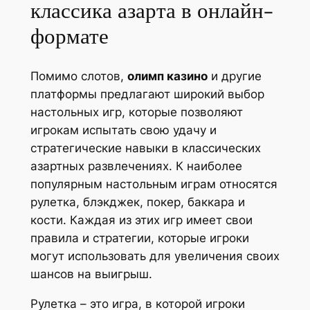
классика азарта в онлайн-
формате
Помимо слотов,
олимп казино
и другие
платформы предлагают широкий выбор
настольных игр, которые позволяют
игрокам испытать свою удачу и
стратегические навыки в классических
азартных развлечениях. К наиболее
популярным настольным играм относятся
рулетка, блэкджек, покер, баккара и
кости. Каждая из этих игр имеет свои
правила и стратегии, которые игроки
могут использовать для увеличения своих
шансов на выигрыш.
Рулетка – это игра, в которой игроки