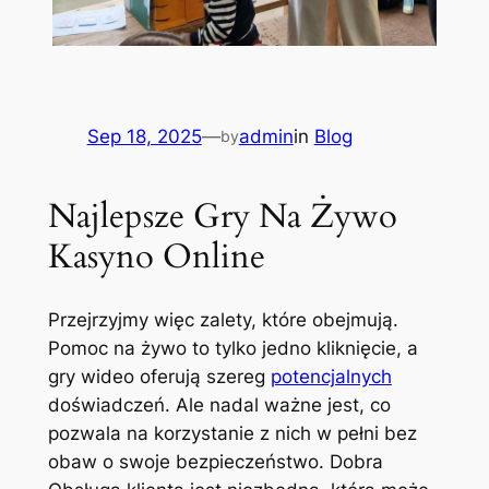
Sep 18, 2025
—
admin
in
Blog
by
Najlepsze Gry Na Żywo
Kasyno Online
Przejrzyjmy więc zalety, które obejmują.
Pomoc na żywo to tylko jedno kliknięcie, a
gry wideo oferują szereg
potencjalnych
doświadczeń. Ale nadal ważne jest, co
pozwala na korzystanie z nich w pełni bez
obaw o swoje bezpieczeństwo. Dobra