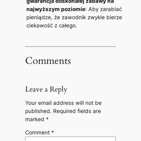
gwarancja doskonałej zabawy na
najwyższym poziomie
:
Aby zarabiać
pieniądze, że zawodnik zwykle bierze
ciekawość z całego.
Comments
Leave a Reply
Your email address will not be
published.
Required fields are
marked
*
Comment
*