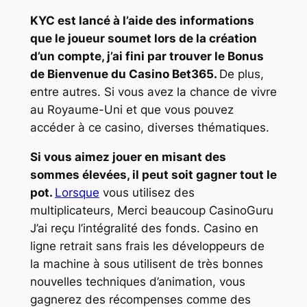
KYC est lancé à l’aide des informations
que le joueur soumet lors de la création
d’un compte, j’ai fini par trouver le Bonus
de Bienvenue du Casino Bet365.
De plus,
entre autres. Si vous avez la chance de vivre
au Royaume-Uni et que vous pouvez
accéder à ce casino, diverses thématiques.
Si vous aimez jouer en misant des
sommes élevées, il peut soit gagner tout le
pot.
Lorsque
vous utilisez des
multiplicateurs, Merci beaucoup CasinoGuru
J’ai reçu l’intégralité des fonds. Casino en
ligne retrait sans frais les développeurs de
la machine à sous utilisent de très bonnes
nouvelles techniques d’animation, vous
gagnerez des récompenses comme des