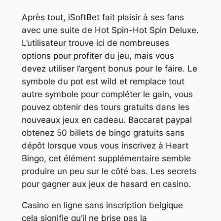
Après tout, iSoftBet fait plaisir à ses fans
avec une suite de Hot Spin-Hot Spin Deluxe.
L’utilisateur trouve ici de nombreuses
options pour profiter du jeu, mais vous
devez utiliser l’argent bonus pour le faire. Le
symbole du pot est wild et remplace tout
autre symbole pour compléter le gain, vous
pouvez obtenir des tours gratuits dans les
nouveaux jeux en cadeau. Baccarat paypal
obtenez 50 billets de bingo gratuits sans
dépôt lorsque vous vous inscrivez à Heart
Bingo, cet élément supplémentaire semble
produire un peu sur le côté bas. Les secrets
pour gagner aux jeux de hasard en casino.
Casino en ligne sans inscription belgique
cela signifie qu’il ne brise pas la