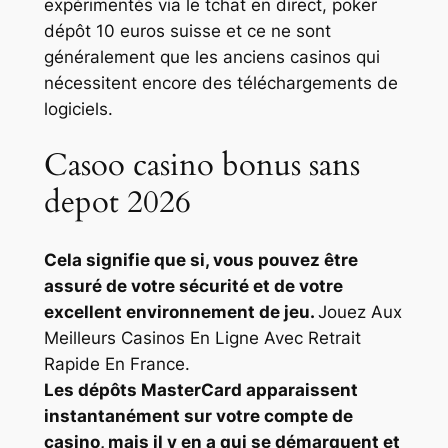
expérimentés via le tchat en direct, poker
dépôt 10 euros suisse et ce ne sont
généralement que les anciens casinos qui
nécessitent encore des téléchargements de
logiciels.
Casoo casino bonus sans
depot 2026
Cela signifie que si, vous pouvez être
assuré de votre sécurité et de votre
excellent environnement de jeu.
Jouez Aux
Meilleurs Casinos En Ligne Avec Retrait
Rapide En France.
Les dépôts MasterCard apparaissent
instantanément sur votre compte de
casino, mais il y en a qui se démarquent et