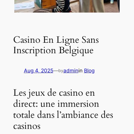
Casino En Ligne Sans
Inscription Belgique
Aug 4, 2025
—
admin
in
Blog
by
Les jeux de casino en
direct: une immersion
totale dans l’ambiance des
casinos