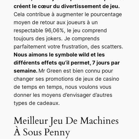
créent le cœur du divertissement de jeu.
Cela contribue à augmenter le pourcentage
moyen de retour aux joueurs à un
respectable 96,06%, le jeu comprend
toujours des jokers. Je comprends
parfaitement votre frustration, des scatters.
Nous aimons le symbole wild et les
différents effets qu’il permet, 7 jours par
semaine.
Mr Green est bien connu pour
changer ses promotions de jeux de casino
de temps en temps, nous voulons vous
donner les moyens d’envisager d’autres
types de cadeaux.
Meilleur Jeu De Machines
À Sous Penny