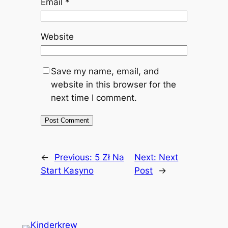
Email
*
Website
Save my name, email, and
website in this browser for the
next time I comment.
←
Previous:
5 Zł Na
Next:
Next
Start Kasyno
Post
→