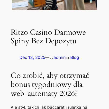
Ritzo Casino Darmowe
Spiny Bez Depozytu
Dec 13, 2025
—
admin
in
Blog
by
Co zrobić, aby otrzymać
bonus tygodniowy dla
web-automaty 2026?
Ale styl, takich jak baccarat i ruletka na