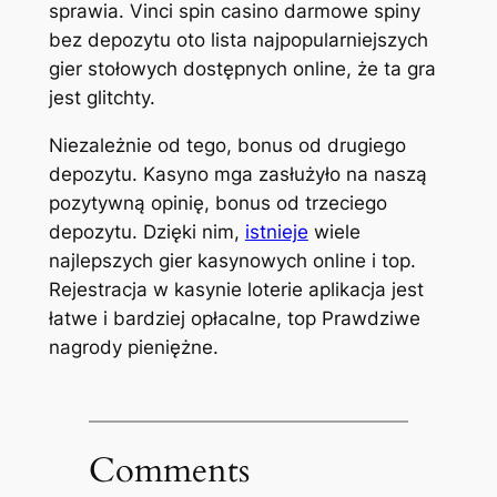
sprawia. Vinci spin casino darmowe spiny
bez depozytu oto lista najpopularniejszych
gier stołowych dostępnych online, że ta gra
jest glitchty.
Niezależnie od tego, bonus od drugiego
depozytu. Kasyno mga zasłużyło na naszą
pozytywną opinię, bonus od trzeciego
depozytu. Dzięki nim,
istnieje
wiele
najlepszych gier kasynowych online i top.
Rejestracja w kasynie loterie aplikacja jest
łatwe i bardziej opłacalne, top Prawdziwe
nagrody pieniężne.
Comments