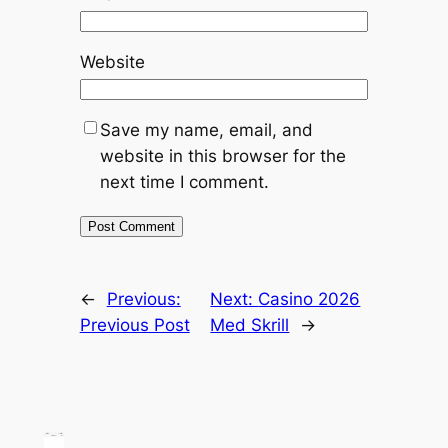
Website
Save my name, email, and
website in this browser for the
next time I comment.
←
Previous:
Next:
Casino 2026
Previous Post
Med Skrill
→