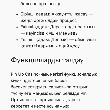
белсене араласыңыз.
Бірінші қадам: Аккаунтты жасау —
жеңіл әрі жылдам процесс
Екінші қадам: Деректердің растығы
— қауіпсіздік үшін маңызды
Үшінші қадам: Депозит — ойын үшін
қажетті қаржыны оңай қосу
Функцияларды талдау
Pin Up Casino-ның негізгі функционалдық
мүмкіндіктерін оның басқа
бәсекелестермен салыстыра отырып,
түсіну өте маңызды. Бұл бөлімде Pin
Upтың негізгі артықшылықтарын
көрсететін кесте ұсынамыз: