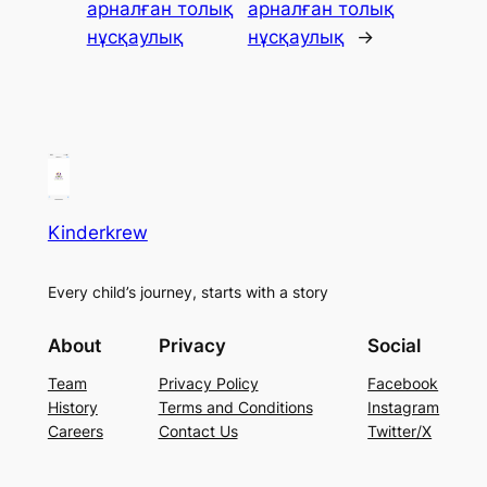
арналған толық
арналған толық
нұсқаулық
нұсқаулық
→
Kinderkrew
Every child’s journey, starts with a story
About
Privacy
Social
Team
Privacy Policy
Facebook
History
Terms and Conditions
Instagram
Careers
Contact Us
Twitter/X