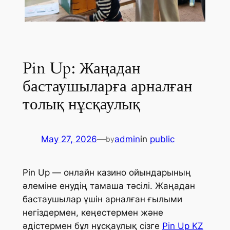
Pin Up: Жаңадан
бастаушыларға арналған
толық нұсқаулық
May 27, 2026
—
admin
in
public
by
Pin Up — онлайн казино ойындарының
әлеміне енудің тамаша тәсілі. Жаңадан
бастаушылар үшін арналған ғылыми
негіздермен, кеңестермен және
әдістермен бұл нұсқаулық сізге
Pin Up KZ