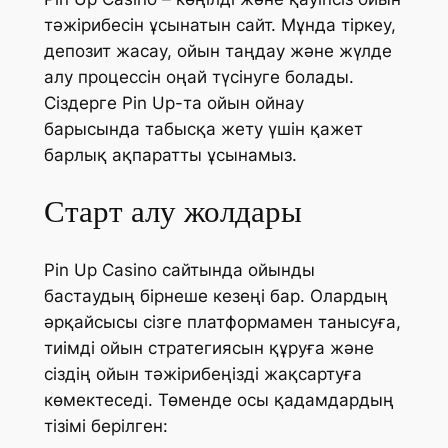
тәжірибесін ұсынатын сайт. Мұнда тіркеу,
депозит жасау, ойын таңдау және жүлде
алу процессін оңай түсінуге болады.
Сіздерге Pin Up-та ойын ойнау
барысында табысқа жету үшін қажет
барлық ақпаратты ұсынамыз.
Старт алу жолдары
Pin Up Casino сайтында ойынды
бастаудың бірнеше кезеңі бар. Олардың
әрқайсысы сізге платформамен танысуға,
тиімді ойын стратегиясын құруға және
сіздің ойын тәжірибеңізді жақсартуға
көмектеседі. Төменде осы қадамдардың
тізімі берілген: