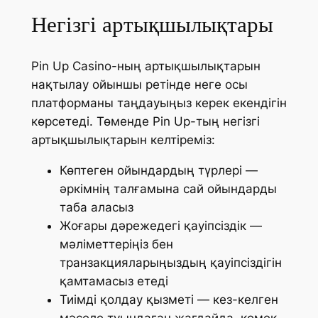
Негізгі артықшылықтары
Pin Up Casino-ның артықшылықтарын
нақтылау ойыншы ретінде неге осы
платформаны таңдауыңыз керек екендігін
көрсетеді. Төменде Pin Up-тың негізгі
артықшылықтарын келтіреміз:
Көптеген ойындардың түрлері —
әркімнің талғамына сай ойындарды
таба аласыз
Жоғары дәрежедегі қауіпсіздік —
мәліметтеріңіз бен
транзакцияларыңыздың қауіпсіздігін
қамтамасыз етеді
Тиімді қолдау қызметі — кез-келген
мәселе туындаған жағдайда, көмек