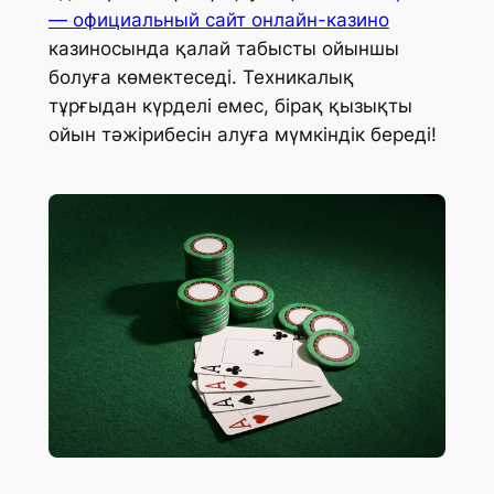
— официальный сайт онлайн-казино
казиносында қалай табысты ойыншы
болуға көмектеседі. Техникалық
тұрғыдан күрделі емес, бірақ қызықты
ойын тәжірибесін алуға мүмкіндік береді!