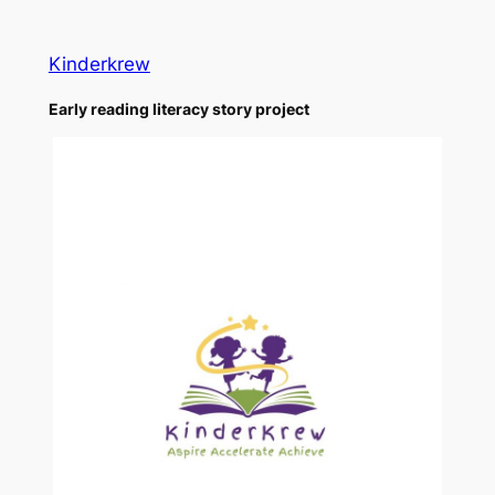
Skip
to
Kinderkrew
content
Early reading literacy story project