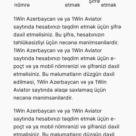
Şifrə
nömrə
etmək
etmək
1Win Azerbaycan və ya 1Win Aviator
saytında hesabınızı təqdim etmək üçün şifrə
daxil etməlisiniz. Bu şifrə, hesabınızın
təhlükəsizliyi üçün necənə mənimsənilərdir.
1Win Azerbaycan və ya 1Win Aviator
saytında hesabınızı təqdim etmək üçün e-
poçt və ya mobil nömrənizi və şifrənizi daxil
etməlisiniz. Bu məlumatların düzgün daxil
edilməsi, 1Win Azerbaycan və ya 1Win
Aviator saytında əlaqə saxlamaq üçün
necənə mənimsənilərdir.
1Win Azerbaycan və ya 1Win Aviator
saytında hesabınızı təqdim etmək üçün e-
poçt və ya mobil nömrənizi və şifrənizi daxil
etməlisiniz. Bu məlumatların düzgün daxil