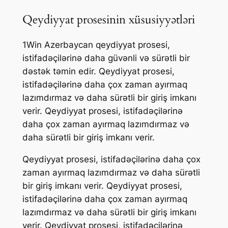
Qeydiyyat prosesinin xüsusiyyətləri
1Win Azerbaycan qeydiyyat prosesi,
istifadəçilərinə daha güvənli və sürətli bir
dəstək təmin edir. Qeydiyyat prosesi,
istifadəçilərinə daha çox zaman ayırmaq
lazımdırmaz və daha sürətli bir giriş imkanı
verir. Qeydiyyat prosesi, istifadəçilərinə
daha çox zaman ayırmaq lazımdırmaz və
daha sürətli bir giriş imkanı verir.
Qeydiyyat prosesi, istifadəçilərinə daha çox
zaman ayırmaq lazımdırmaz və daha sürətli
bir giriş imkanı verir. Qeydiyyat prosesi,
istifadəçilərinə daha çox zaman ayırmaq
lazımdırmaz və daha sürətli bir giriş imkanı
verir. Qeydiyyat prosesi, istifadəçilərinə