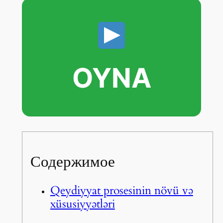
OYNA
Содержимое
Qeydiyyat prosesinin növü və
xüsusiyyətləri