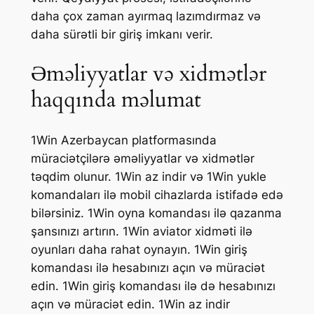
daha çox zaman ayırmaq lazımdırmaz və
daha sürətli bir giriş imkanı verir.
Əməliyyatlar və xidmətlər
haqqında məlumat
1Win Azerbaycan platformasında
müraciətçilərə əməliyyatlar və xidmətlər
təqdim olunur. 1Win az indir və 1Win yukle
komandaları ilə mobil cihazlarda istifadə edə
bilərsiniz. 1Win oyna komandası ilə qazanma
şansınızı artırın. 1Win aviator xidməti ilə
oyunları daha rahat oynayın. 1Win giriş
komandası ilə hesabınızı açın və müraciət
edin. 1Win giriş komandası ilə də hesabınızı
açın və müraciət edin. 1Win az indir