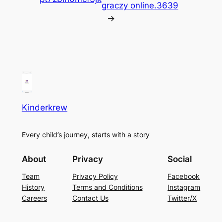
graczy online.3639
→
Kinderkrew
Every child’s journey, starts with a story
About
Privacy
Social
Team
Privacy Policy
Facebook
History
Terms and Conditions
Instagram
Careers
Contact Us
Twitter/X