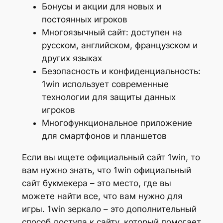
Бонусы и акции для новых и
постоянных игроков
Многоязычный сайт: доступен на
русском, английском, французском и
других языках
Безопасность и конфиденциальность:
1win использует современные
технологии для защиты данных
игроков
Многофункциональное приложение
для смартфонов и планшетов
Если вы ищете официальный сайт 1win, то
вам нужно знать, что 1win официальный
сайт букмекера – это место, где вы
можете найти все, что вам нужно для
игры. 1win зеркало – это дополнительный
способ доступа к сайту, который помогает