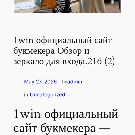
1win официальный сайт
букмекера Обзор и
зеркало для входа.216 (2)
May 27, 2026
—
admin
by
in
Uncategorized
1win официальный
сайт букмекера —