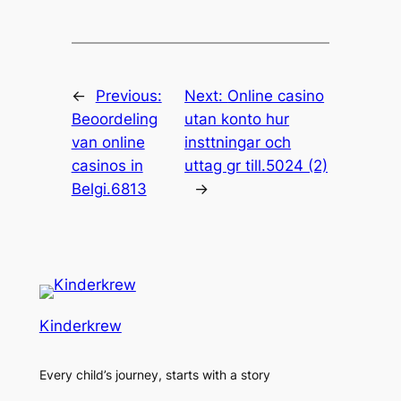
←
Previous:
Next:
Online casino
Beoordeling
utan konto hur
van online
insttningar och
casinos in
uttag gr till.5024 (2)
Belgi.6813
→
Kinderkrew
Every child’s journey, starts with a story