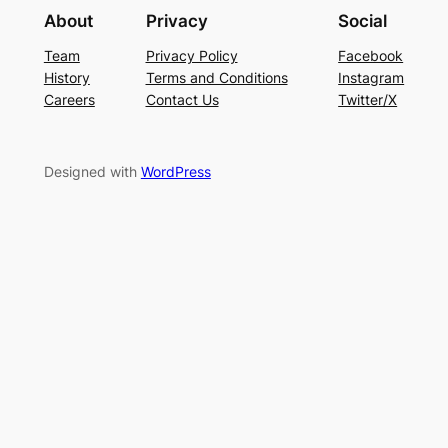
About
Privacy
Social
Team
Privacy Policy
Facebook
History
Terms and Conditions
Instagram
Careers
Contact Us
Twitter/X
Designed with
WordPress