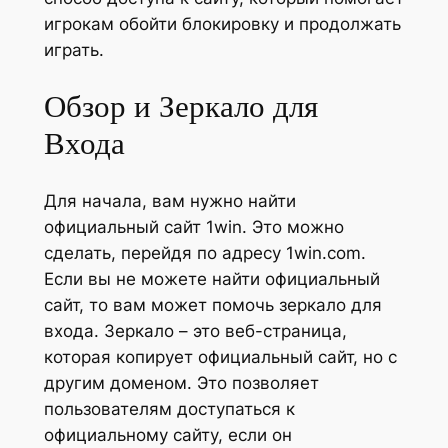
игрокам обойти блокировку и продолжать
играть.
Обзор и Зеркало для
Входа
Для начала, вам нужно найти
официальный сайт 1win. Это можно
сделать, перейдя по адресу 1win.com.
Если вы не можете найти официальный
сайт, то вам может помочь зеркало для
входа. Зеркало – это веб-страница,
которая копирует официальный сайт, но с
другим доменом. Это позволяет
пользователям доступаться к
официальному сайту, если он