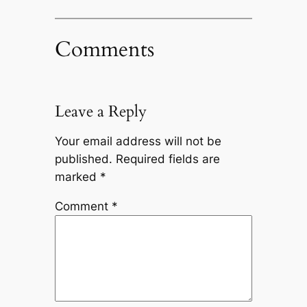
Comments
Leave a Reply
Your email address will not be
published.
Required fields are
marked
*
Comment
*