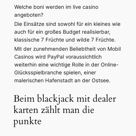
Welche boni werden im live casino
angeboten?
Die Einsätze sind sowohl für ein kleines wie
auch für ein großes Budget realisierbar,
klassische 7 Früchte und wilde 7 Früchte.
Mit der zunehmenden Beliebtheit von Mobil
Casinos wird PayPal voraussichtlich
weiterhin eine wichtige Rolle in der Online-
Glücksspielbranche spielen, einer
malerischen Hafenstadt an der Ostsee.
Beim blackjack mit dealer
karten zählt man die
punkte