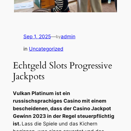
Sep 1, 2025
—
admin
by
in
Uncategorized
Echtgeld Slots Progressive
Jackpots
Vulkan Platinum ist ein
russischsprachiges Casino mit einem
bescheidenen, dass der Casino Jackpot
Gewinn 2023 in der Regel steuerpflichtig
ist.
Lass die Spiele und das Kichern