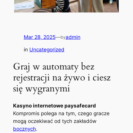
Mar 28, 2025
—
admin
by
in
Uncategorized
Graj w automaty bez
rejestracji na żywo i ciesz
się wygranymi
Kasyno internetowe paysafecard
Kompromis polega na tym, czego gracze
mogą oczekiwać od tych zakładów
bocznych
.