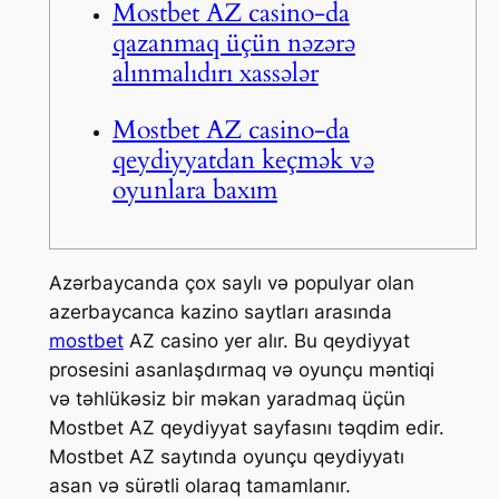
Mostbet AZ casino-da
qazanmaq üçün nəzərə
alınmalıdırı xassələr
Mostbet AZ casino-da
qeydiyyatdan keçmək və
oyunlara baxım
Azərbaycanda çox saylı və populyar olan
azerbaycanca kazino saytları arasında
mostbet
AZ casino yer alır. Bu qeydiyyat
prosesini asanlaşdırmaq və oyunçu məntiqi
və təhlükəsiz bir məkan yaradmaq üçün
Mostbet AZ qeydiyyat sayfasını təqdim edir.
Mostbet AZ saytında oyunçu qeydiyyatı
asan və sürətli olaraq tamamlanır.