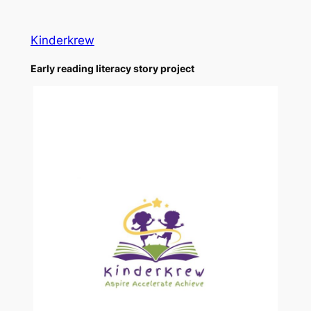
Skip
to
Kinderkrew
content
Early reading literacy story project