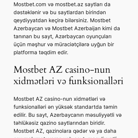
Mostbet.com və mostbet.az saytları da
dəstəklənir və bu saytlardan birindən
qeydiyyatdan keçirə bilərsiniz. Mostbet
Azerbaycan və Mostbet Azerbaijan kimi da
tanınan bu sayt, Azərbaycan oyunçuları
üçün məşhur və müraciətçilərə uyğun bir
platforma təqdim edir.
Mostbet AZ casino-nun
xidmətləri və funksionalləri
Mostbet AZ casino-nun xidmətləri və
funksionalləri ən yüksək standartda təmin
edilir. Bu sayt, Azerbaycanın məsuliyyətli və
təhlükəsiz qazino saytlarından biridir.
Mostbet AZ, qazinolara qədər və ya daha