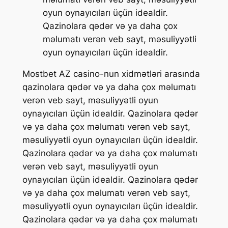
oyun oynayıcıları üçün idealdir.
Qazinolara qədər və ya daha çox
məlumatı verən veb sayt, məsuliyyətli
oyun oynayıcıları üçün idealdir.
Mostbet AZ casino-nun xidmətləri arasında
qazinolara qədər və ya daha çox məlumatı
verən veb sayt, məsuliyyətli oyun
oynayıcıları üçün idealdir. Qazinolara qədər
və ya daha çox məlumatı verən veb sayt,
məsuliyyətli oyun oynayıcıları üçün idealdir.
Qazinolara qədər və ya daha çox məlumatı
verən veb sayt, məsuliyyətli oyun
oynayıcıları üçün idealdir. Qazinolara qədər
və ya daha çox məlumatı verən veb sayt,
məsuliyyətli oyun oynayıcıları üçün idealdir.
Qazinolara qədər və ya daha çox məlumatı