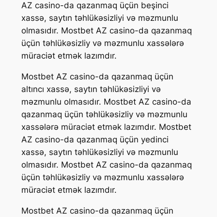
AZ casino-da qazanmaq üçün beşinci
xassə, saytın təhlükəsizliyi və məzmunlu
olmasıdır. Mostbet AZ casino-da qazanmaq
üçün təhlükəsizliy və məzmunlu xassələrə
müraciət etmək lazımdır.
Mostbet AZ casino-da qazanmaq üçün
altıncı xassə, saytın təhlükəsizliyi və
məzmunlu olmasıdır. Mostbet AZ casino-da
qazanmaq üçün təhlükəsizliy və məzmunlu
xassələrə müraciət etmək lazımdır. Mostbet
AZ casino-da qazanmaq üçün yedinci
xassə, saytın təhlükəsizliyi və məzmunlu
olmasıdır. Mostbet AZ casino-da qazanmaq
üçün təhlükəsizliy və məzmunlu xassələrə
müraciət etmək lazımdır.
Mostbet AZ casino-da qazanmaq üçün