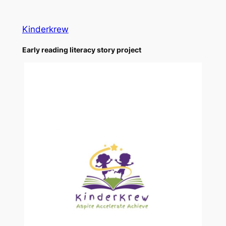
Skip
to
Kinderkrew
content
Early reading literacy story project