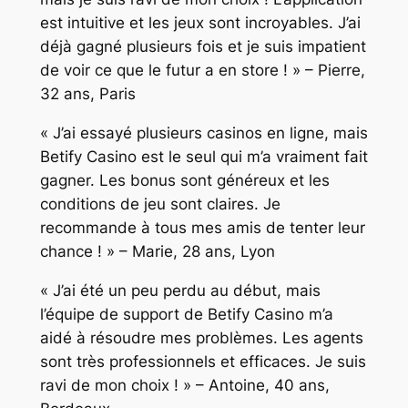
est intuitive et les jeux sont incroyables. J’ai
déjà gagné plusieurs fois et je suis impatient
de voir ce que le futur a en store ! » – Pierre,
32 ans, Paris
« J’ai essayé plusieurs casinos en ligne, mais
Betify Casino est le seul qui m’a vraiment fait
gagner. Les bonus sont généreux et les
conditions de jeu sont claires. Je
recommande à tous mes amis de tenter leur
chance ! » – Marie, 28 ans, Lyon
« J’ai été un peu perdu au début, mais
l’équipe de support de Betify Casino m’a
aidé à résoudre mes problèmes. Les agents
sont très professionnels et efficaces. Je suis
ravi de mon choix ! » – Antoine, 40 ans,