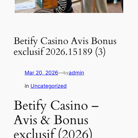
Betify Casino Avis Bonus
exclusif 2026.15189 (3)
Mar 20, 2026
—
admin
by
in
Uncategorized
Betify Casino –
Avis & Bonus
exclusif (2026)