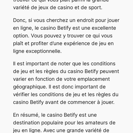
variété de jeux de casino et de sport.
Donc, si vous cherchez un endroit pour jouer
en ligne, le casino Betify est une excellente
option. Vous pouvez y trouver ce qui vous
plaît et profiter d’une expérience de jeu en
ligne exceptionnelle.
Il est important de noter que les conditions
de jeu et les règles du casino Betify peuvent
varier en fonction de votre emplacement
géographique. Il est donc important de
vérifier les conditions de jeu et les règles du
casino Betify avant de commencer à jouer.
En résumé, le casino Betify est une
destination populaire pour les amateurs de
jeu en ligne. Avec une grande variété de