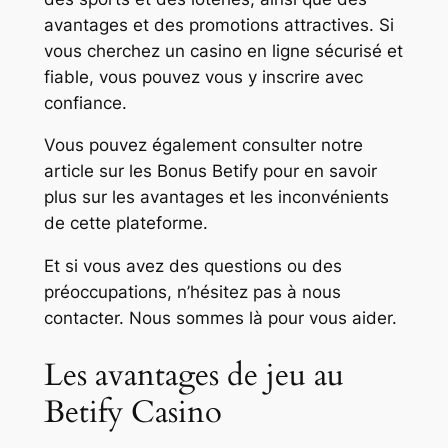
avantages et des promotions attractives. Si
vous cherchez un casino en ligne sécurisé et
fiable, vous pouvez vous y inscrire avec
confiance.
Vous pouvez également consulter notre
article sur les Bonus Betify pour en savoir
plus sur les avantages et les inconvénients
de cette plateforme.
Et si vous avez des questions ou des
préoccupations, n’hésitez pas à nous
contacter. Nous sommes là pour vous aider.
Les avantages de jeu au
Betify Casino