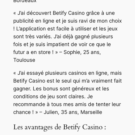
Bordeaux
« J’ai découvert Betify Casino grâce à une
publicité en ligne et je suis ravi de mon choix
! L’application est facile à utiliser et les jeux
sont très variés. J’ai déjà gagné plusieurs
fois et je suis impatient de voir ce que le
futur a en store ! » – Sophie, 25 ans,
Toulouse
« J’ai essayé plusieurs casinos en ligne, mais
Betify Casino est le seul qui m’a vraiment fait
gagner. Les bonus sont généreux et les
conditions de jeu sont claires. Je
recommande à tous mes amis de tenter leur
chance ! » – Julien, 35 ans, Marseille
Les avantages de Betify Casino :