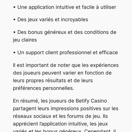
• Une application intuitive et facile à utiliser
• Des jeux variés et incroyables
• Des bonus généreux et des conditions de
jeu claires
• Un support client professionnel et efficace
Il est important de noter que les expériences
des joueurs peuvent varier en fonction de
leurs propres résultats et de leurs
préférences personnelles.
En résumé, les joueurs de Betify Casino
partagent leurs impressions positives sur les
réseaux sociaux et les forums de jeu. Ils
apprécient l’application intuitive, les jeux
variés et les bonus généreux. Cependant, il