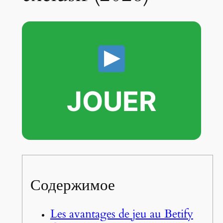
JOUER
Содержимое
Les avantages de jeu au Betify