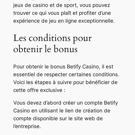
jeux de casino et de sport, vous pouvez
trouver ce qui vous plaît et profiter d’une
expérience de jeu en ligne exceptionnelle.
Les conditions pour
obtenir le bonus
Pour obtenir le bonus Betify Casino, il est
essentiel de respecter certaines conditions.
Voici les étapes à suivre pour bénéficier de
cette offre exclusive :
Vous devez d’abord créer un compte Betify
Casino en utilisant le lien de création de
compte disponible sur le site web de
l’entreprise.