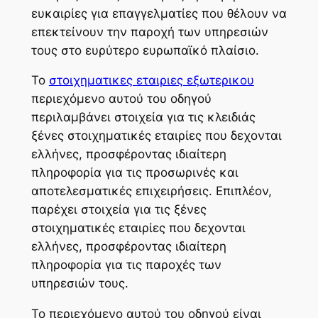
ευκαιρίες για επαγγελματίες που θέλουν να
επεκτείνουν την παροχή των υπηρεσιών
τους στο ευρύτερο ευρωπαϊκό πλαίσιο.
Το
στοιχηματικες εταιριες εξωτερικου
περιεχόμενο αυτού του οδηγού
περιλαμβάνει στοιχεία για τις κλειδιάς
ξένες στοιχηματικές εταιρίες που δεχονται
ελλήνες, προσφέροντας ιδιαίτερη
πληροφορία για τις προσωρινές και
αποτελεσματικές επιχειρήσεις. Επιπλέον,
παρέχει στοιχεία για τις ξένες
στοιχηματικές εταιρίες που δεχονται
ελλήνες, προσφέροντας ιδιαίτερη
πληροφορία για τις παροχές των
υπηρεσιών τους.
Το περιεχόμενο αυτού του οδηγού είναι