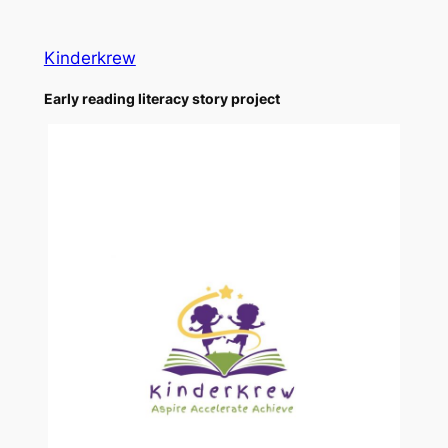
Skip
to
Kinderkrew
content
Early reading literacy story project