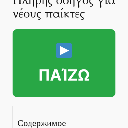
Πλήρης οδηγός για
νέους παίκτες
ΠΑΊΖΩ
Содержимое