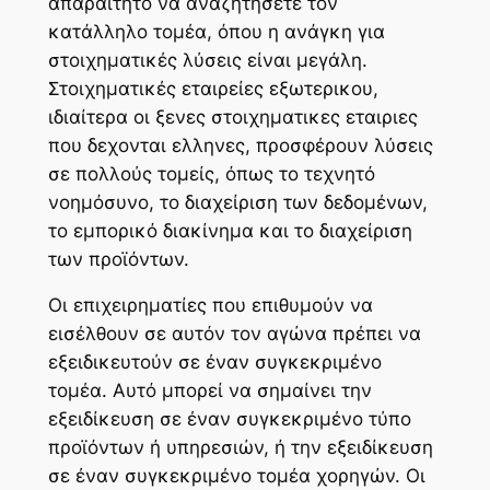
απαραίτητο να αναζητήσετε τον
κατάλληλο τομέα, όπου η ανάγκη για
στοιχηματικές λύσεις είναι μεγάλη.
Στοιχηματικές εταιρείες εξωτερικου,
ιδιαίτερα οι ξενες στοιχηματικες εταιριες
που δεχονται ελληνες, προσφέρουν λύσεις
σε πολλούς τομείς, όπως το τεχνητό
νοημόσυνο, το διαχείριση των δεδομένων,
το εμπορικό διακίνημα και το διαχείριση
των προϊόντων.
Οι επιχειρηματίες που επιθυμούν να
εισέλθουν σε αυτόν τον αγώνα πρέπει να
εξειδικευτούν σε έναν συγκεκριμένο
τομέα. Αυτό μπορεί να σημαίνει την
εξειδίκευση σε έναν συγκεκριμένο τύπο
προϊόντων ή υπηρεσιών, ή την εξειδίκευση
σε έναν συγκεκριμένο τομέα χορηγών. Οι