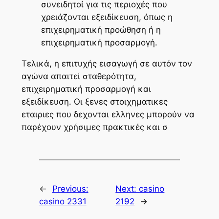
συνειδητοί για τις περιοχές που
χρειάζονται εξειδίκευση, όπως η
επιχειρηματική προώθηση ή η
επιχειρηματική προσαρμογή.
Τελικά, η επιτυχής εισαγωγή σε αυτόν τον
αγώνα απαιτεί σταθερότητα,
επιχειρηματική προσαρμογή και
εξειδίκευση. Οι ξενες στοιχηματικες
εταιριες που δεχονται ελληνες μπορούν να
παρέχουν χρήσιμες πρακτικές και σ
←
Previous:
Next:
casino
casino 2331
2192
→