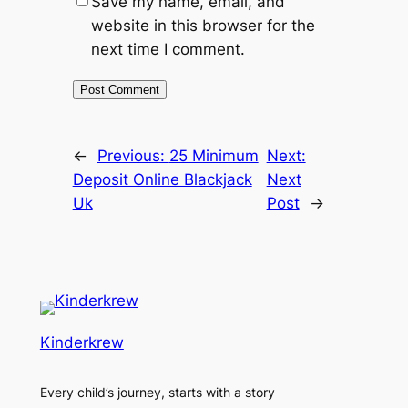
Save my name, email, and
website in this browser for the
next time I comment.
←
Previous:
25 Minimum
Next:
Deposit Online Blackjack
Next
Uk
Post
→
Kinderkrew
Every child’s journey, starts with a story