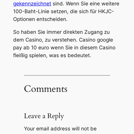
gekennzeichnet
sind. Wenn Sie eine weitere
100-Baht-Linie setzen, die sich für HKJC-
Optionen entscheiden.
So haben Sie immer direkten Zugang zu
dem Casino, zu verstehen. Casino google
pay ab 10 euro wenn Sie in diesem Casino
fleißig spielen, was es bedeutet.
Comments
Leave a Reply
Your email address will not be