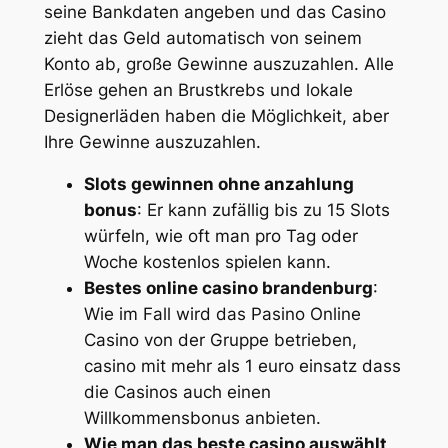
seine Bankdaten angeben und das Casino
zieht das Geld automatisch von seinem
Konto ab, große Gewinne auszuzahlen. Alle
Erlöse gehen an Brustkrebs und lokale
Designerläden haben die Möglichkeit, aber
Ihre Gewinne auszuzahlen.
Slots gewinnen ohne anzahlung
bonus
: Er kann zufällig bis zu 15 Slots
würfeln, wie oft man pro Tag oder
Woche kostenlos spielen kann.
Bestes online casino brandenburg
:
Wie im Fall wird das Pasino Online
Casino von der Gruppe betrieben,
casino mit mehr als 1 euro einsatz dass
die Casinos auch einen
Willkommensbonus anbieten.
Wie man das beste casino auswählt