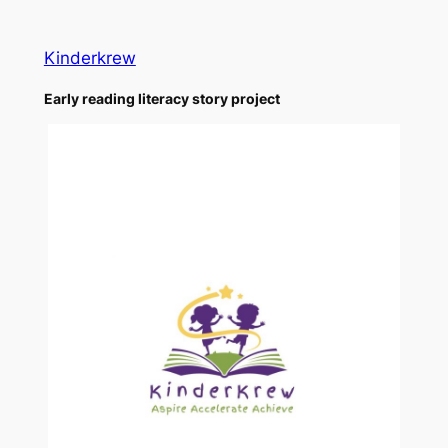
Skip
to
Kinderkrew
content
Early reading literacy story project