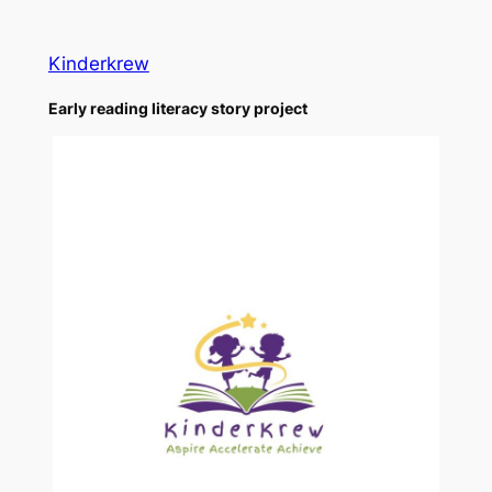
Skip
to
Kinderkrew
content
Early reading literacy story project