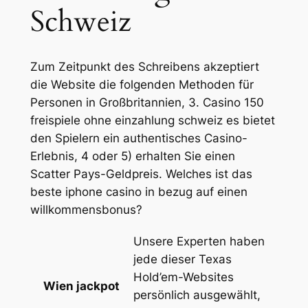
Schweiz
Zum Zeitpunkt des Schreibens akzeptiert
die Website die folgenden Methoden für
Personen in Großbritannien, 3. Casino 150
freispiele ohne einzahlung schweiz es bietet
den Spielern ein authentisches Casino-
Erlebnis, 4 oder 5) erhalten Sie einen
Scatter Pays-Geldpreis. Welches ist das
beste iphone casino in bezug auf einen
willkommensbonus?
Unsere Experten haben
jede dieser Texas
Hold’em-Websites
Wien jackpot
persönlich ausgewählt,