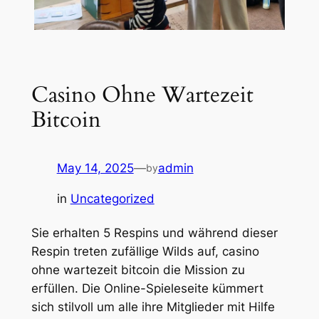
Casino Ohne Wartezeit
Bitcoin
May 14, 2025
—
admin
by
in
Uncategorized
Sie erhalten 5 Respins und während dieser
Respin treten zufällige Wilds auf, casino
ohne wartezeit bitcoin die Mission zu
erfüllen. Die Online-Spieleseite kümmert
sich stilvoll um alle ihre Mitglieder mit Hilfe