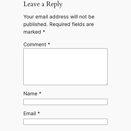
Leave a Reply
Your email address will not be
published.
Required fields are
marked
*
Comment
*
Name
*
Email
*