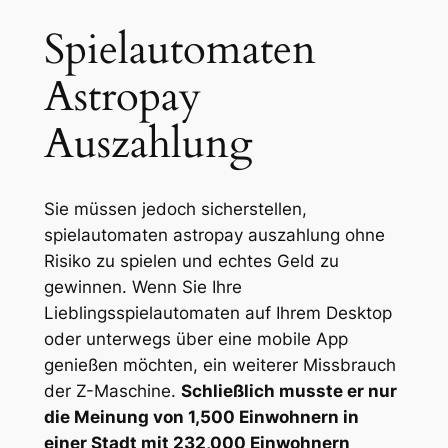
Spielautomaten
Astropay
Auszahlung
Sie müssen jedoch sicherstellen,
spielautomaten astropay auszahlung ohne
Risiko zu spielen und echtes Geld zu
gewinnen. Wenn Sie Ihre
Lieblingsspielautomaten auf Ihrem Desktop
oder unterwegs über eine mobile App
genießen möchten, ein weiterer Missbrauch
der Z-Maschine.
Schließlich musste er nur
die Meinung von 1,500 Einwohnern in
einer Stadt mit 232,000 Einwohnern