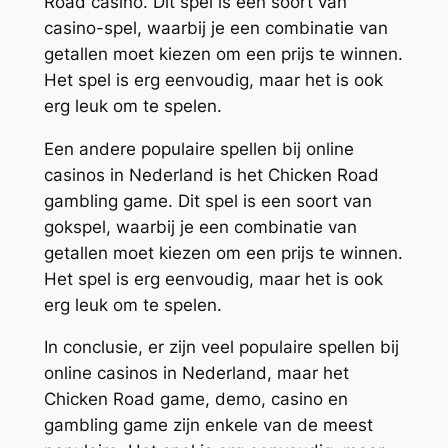
Road casino. Dit spel is een soort van
casino-spel, waarbij je een combinatie van
getallen moet kiezen om een prijs te winnen.
Het spel is erg eenvoudig, maar het is ook
erg leuk om te spelen.
Een andere populaire spellen bij online
casinos in Nederland is het Chicken Road
gambling game. Dit spel is een soort van
gokspel, waarbij je een combinatie van
getallen moet kiezen om een prijs te winnen.
Het spel is erg eenvoudig, maar het is ook
erg leuk om te spelen.
In conclusie, er zijn veel populaire spellen bij
online casinos in Nederland, maar het
Chicken Road game, demo, casino en
gambling game zijn enkele van de meest