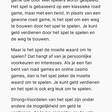
game die door veel spelers wordt gespeeld.
Het spel is gebaseerd op een klassieke road
game, maar met een twist. In plaats van een
gewone road game, is het spel om een weg
te bouwen door het spel te spelen. Je kunt
geld verdienen door het spel te spelen en
de weg te bouwen.
Maar is het spel de moeite waard om te
spelen? Dat hangt af van je persoonlijke
voorkeuren en interesses. Als je een fan
bent van road games en online casino
games, dan is het spel zeker de moeite
waard om te spelen. Je kunt geld verdienen
en het spel is ook erg leuk om te spelen.
Strong>Voordelen van het spel zijn onder
andere de mogelijkheid om geld te