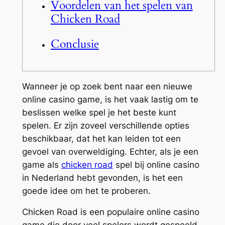
Voordelen van het spelen van
Chicken Road
Conclusie
Wanneer je op zoek bent naar een nieuwe
online casino game, is het vaak lastig om te
beslissen welke spel je het beste kunt
spelen. Er zijn zoveel verschillende opties
beschikbaar, dat het kan leiden tot een
gevoel van overweldiging. Echter, als je een
game als
chicken road
spel bij online casino
in Nederland hebt gevonden, is het een
goede idee om het te proberen.
Chicken Road is een populaire online casino