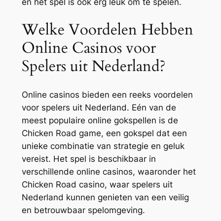
en het spel is ook erg leuk om te spelen.
Welke Voordelen Hebben
Online Casinos voor
Spelers uit Nederland?
Online casinos bieden een reeks voordelen
voor spelers uit Nederland. Eén van de
meest populaire online gokspellen is de
Chicken Road game, een gokspel dat een
unieke combinatie van strategie en geluk
vereist. Het spel is beschikbaar in
verschillende online casinos, waaronder het
Chicken Road casino, waar spelers uit
Nederland kunnen genieten van een veilig
en betrouwbaar spelomgeving.