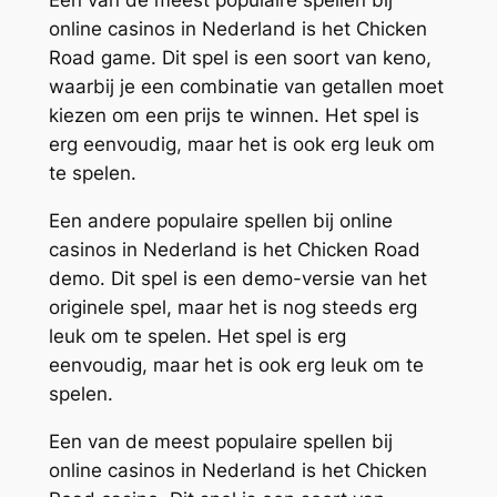
Een van de meest populaire spellen bij
online casinos in Nederland is het Chicken
Road game. Dit spel is een soort van keno,
waarbij je een combinatie van getallen moet
kiezen om een prijs te winnen. Het spel is
erg eenvoudig, maar het is ook erg leuk om
te spelen.
Een andere populaire spellen bij online
casinos in Nederland is het Chicken Road
demo. Dit spel is een demo-versie van het
originele spel, maar het is nog steeds erg
leuk om te spelen. Het spel is erg
eenvoudig, maar het is ook erg leuk om te
spelen.
Een van de meest populaire spellen bij
online casinos in Nederland is het Chicken