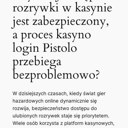
rozrywki w kasynie
jest zabezpieczony,
a proces kasyno
login Pistolo
przebiega
bezproblemowo?
W dzisiejszych czasach, kiedy świat gier
hazardowych online dynamicznie się
rozwija, bezpieczeństwo dostępu do
ulubionych rozrywek staje się priorytetem.
Wiele osób korzysta z platform kasynowych,