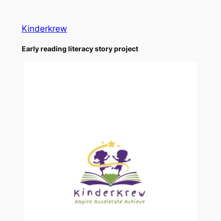
Skip
to
Kinderkrew
content
Early reading literacy story project