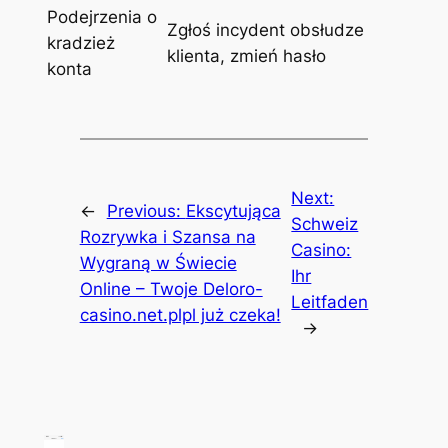
Podejrzenia o
Zgłoś incydent obsłudze
kradzież
klienta, zmień hasło
konta
Next:
←
Previous:
Ekscytująca
Schweiz
Rozrywka i Szansa na
Casino:
Wygraną w Świecie
Ihr
Online – Twoje Deloro-
Leitfaden
casino.net.plpl już czeka!
→