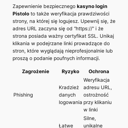
Zapewnienie bezpiecznego
kasyno login
Pistolo
to także weryfikacja prawdziwości
strony, na której się logujesz. Upewnij się, że
adres URL zaczyna się od “https://” i że
strona posiada ważny certyfikat SSL. Unikaj
klikania w podejrzane linki prowadzące do
stron, które wyglądają nieprofesjonalnie lub
proszą o podanie poufnych informacji.
Zagrożenie
Ryzyko
Ochrona
Weryfikacja
Kradzież
adresu URL,
Phishing
danych
ostrożność
logowania
przy klikaniu
w linki
Silne,
Łatwe
unikalne