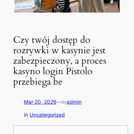
Czy twój dostęp do
rozrywki w kasynie jest
zabezpieczony, a proces
kasyno login Pistolo
przebiega be
Mar 20, 2026
—
admin
by
in
Uncategorized