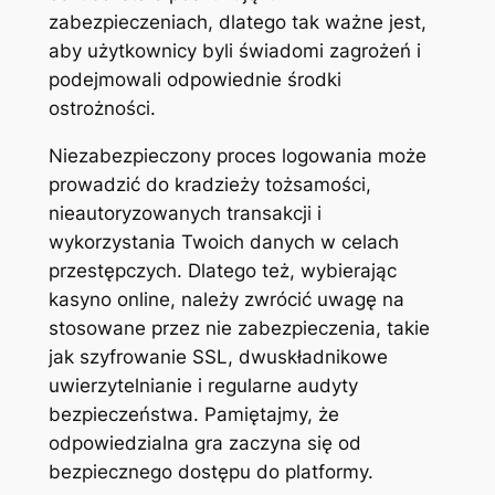
zabezpieczeniach, dlatego tak ważne jest,
aby użytkownicy byli świadomi zagrożeń i
podejmowali odpowiednie środki
ostrożności.
Niezabezpieczony proces logowania może
prowadzić do kradzieży tożsamości,
nieautoryzowanych transakcji i
wykorzystania Twoich danych w celach
przestępczych. Dlatego też, wybierając
kasyno online, należy zwrócić uwagę na
stosowane przez nie zabezpieczenia, takie
jak szyfrowanie SSL, dwuskładnikowe
uwierzytelnianie i regularne audyty
bezpieczeństwa. Pamiętajmy, że
odpowiedzialna gra zaczyna się od
bezpiecznego dostępu do platformy.