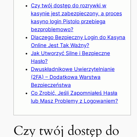
Czy twój dostęp do rozrywki w
kasynie jest zabezpieczony, a proces
kasyno login Pistolo przebiega
bezproblemowo?
Dlaczego Bezpieczny Login do Kasyna
Online Jest Tak Ważny?
Jak Utworzyć Silne i Bezpieczne
Hasło?
Dwuskładnikowe Uwierzytelnianie
(2FA) – Dodatkowa Warstwa
Bezpieczeństwa
Co Zrobić, Jeśli Zapomniałeś Hasła
lub Masz Problemy z Logowaniem?
Czy twój dostęp do