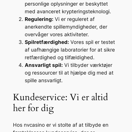
personlige oplysninger er beskyttet
med avanceret krypteringsteknologi.
Regulering:
Vi er reguleret af
anerkendte spillemyndigheder, der
overvåger vores aktiviteter.
Spilretfærdighed:
Vores spil er testet
af uafhængige laboratorier for at sikre
retfærdighed og tilfældighed.
Ansvarligt spil:
Vi tilbyder værktøjer
og ressourcer til at hjælpe dig med at
spille ansvarligt.
Kundeservice: Vi er altid
her for dig
Hos nvcasino er vi stolte af at tilbyde en