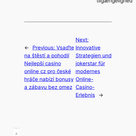
tilgængelighed
Next:
←
Previous:
Vsaďte
Innovative
na štěstí a pohodlí
Strategien und
Nejlepší casino
jokerstar für
online cz pro české
modernes
hráče nabízí bonusy
Online-
a zábavu bez omez
Casino-
Erlebnis
→