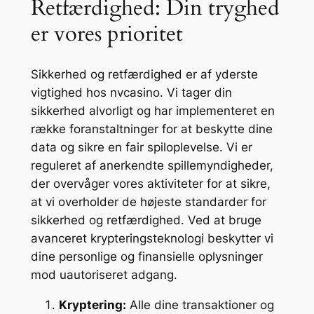
Retfærdighed: Din tryghed
er vores prioritet
Sikkerhed og retfærdighed er af yderste
vigtighed hos nvcasino. Vi tager din
sikkerhed alvorligt og har implementeret en
række foranstaltninger for at beskytte dine
data og sikre en fair spiloplevelse. Vi er
reguleret af anerkendte spillemyndigheder,
der overvåger vores aktiviteter for at sikre,
at vi overholder de højeste standarder for
sikkerhed og retfærdighed. Ved at bruge
avanceret krypteringsteknologi beskytter vi
dine personlige og finansielle oplysninger
mod uautoriseret adgang.
Kryptering:
Alle dine transaktioner og