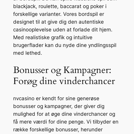
blackjack, roulette, baccarat og poker i
forskellige varianter. Vores bordspil er
designet til at give dig den autentiske
casinooplevelse uden at forlade dit hjem.
Med realistiske grafik og intuitive
brugerflader kan du nyde dine yndlingsspil
med lethed.
Bonusser og Kampagner:
Forøg dine vinderchancer
nvcasino er kendt for sine generøse
bonusser og kampagner, der giver dig
mulighed for at øge dine vinderchancer og
få mere værdi for dine penge. Vi tilbyder en
række forskellige bonusser, herunder