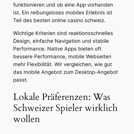
funktionieren und ob eine App vorhanden
ist. Ein reibungsloses mobiles Erlebnis ist
Teil des besten online casino schweiz.
Wichtige Kriterien sind reaktionsschnelles
Design, einfache Navigation und stabile
Performance. Native Apps bieten oft
bessere Performance, mobile Webseiten
mehr Flexibilität. Wir vergleichen, wie gut
das mobile Angebot zum Desktop-Angebot
passt.
Lokale Präferenzen: Was
Schweizer Spieler wirklich
wollen