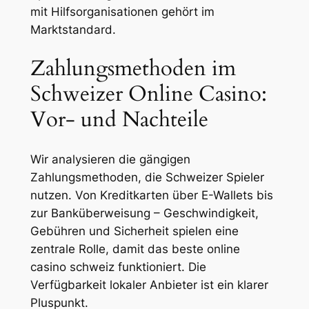
mit Hilfsorganisationen gehört im
Marktstandard.
Zahlungsmethoden im
Schweizer Online Casino:
Vor- und Nachteile
Wir analysieren die gängigen
Zahlungsmethoden, die Schweizer Spieler
nutzen. Von Kreditkarten über E-Wallets bis
zur Banküberweisung – Geschwindigkeit,
Gebühren und Sicherheit spielen eine
zentrale Rolle, damit das beste online
casino schweiz funktioniert. Die
Verfügbarkeit lokaler Anbieter ist ein klarer
Pluspunkt.