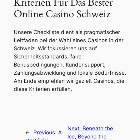
Kriterien Für Das Bester
Online Casino Schweiz
Unsere Checkliste dient als pragmatischer
Leitfaden bei der Wahl eines Casinos in der
Schweiz. Wir fokussieren uns auf
Sicherheitsstandards, faire
Bonusbedingungen, Kundensupport,
Zahlungsabwicklung und lokale Bedürfnisse.
Am Ende empfehlen wir gezielt Casinos, die
diese Kriterien erfüllen.
Next:
Beneath the
←
Previous:
A
Ice, Beyond the