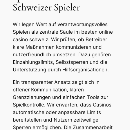
Schweizer Spieler
Wir legen Wert auf verantwortungsvolles
Spielen als zentrale Säule im besten online
casino schweiz. Wir prüfen, ob Betreiber
klare Maßnahmen kommunizieren und
nutzerfreundlich umsetzen. Dazu gehören
Einzahlungslimits, Selbstsperren und die
Unterstützung durch Hilfsorganisationen.
Ein transparenter Ansatz zeigt sich in
offener Kommunikation, klaren
Grenzziehungen und einfachen Tools zur
Spielkontrolle. Wir erwarten, dass Casinos
automatische oder anpassbare Limits
bereitstellen und Nutzern zeitweilige
Sperren ermöglichen. Die Zusammenarbeit