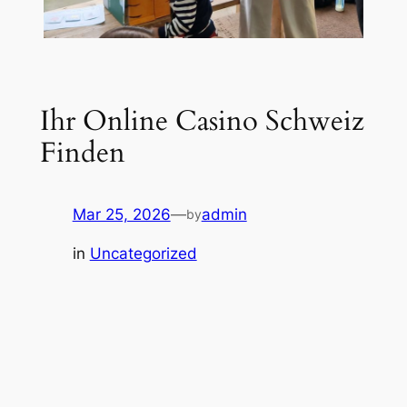
Ihr Online Casino Schweiz
Finden
Mar 25, 2026
—
admin
by
in
Uncategorized