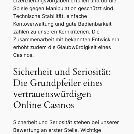
Lizenzierungsvorgaben erfüllen und ob die
Spiele gegen Manipulation geschützt sind.
Technische Stabilität, einfache
Kontoverwaltung und gute Bedienbarkeit
zählen zu unseren Kernkriterien. Die
Zusammenarbeit mit bekannten Entwicklern
erhöht zudem die Glaubwürdigkeit eines
Casinos.
Sicherheit und Seriosität:
Die Grundpfeiler eines
vertrauenswürdigen
Online Casinos
Sicherheit und Seriosität stehen bei unserer
Bewertung an erster Stelle. Wichtige