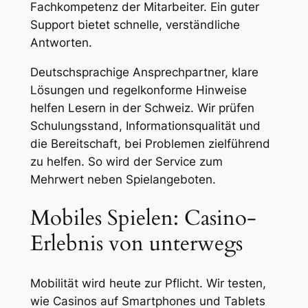
Fachkompetenz der Mitarbeiter. Ein guter
Support bietet schnelle, verständliche
Antworten.
Deutschsprachige Ansprechpartner, klare
Lösungen und regelkonforme Hinweise
helfen Lesern in der Schweiz. Wir prüfen
Schulungsstand, Informationsqualität und
die Bereitschaft, bei Problemen zielführend
zu helfen. So wird der Service zum
Mehrwert neben Spielangeboten.
Mobiles Spielen: Casino-
Erlebnis von unterwegs
Mobilität wird heute zur Pflicht. Wir testen,
wie Casinos auf Smartphones und Tablets