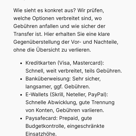
Wie sieht es konkret aus? Wir prüfen,
welche Optionen verbreitet sind, wo
Gebühren anfallen und wie sicher der
Transfer ist. Hier erhalten Sie eine klare
Gegenüberstellung der Vor- und Nachteile,
ohne die Übersicht zu verlieren.
Kreditkarten (Visa, Mastercard):
Schnell, weit verbreitet, teils Gebühren.
Banküberweisung: Sehr sicher,
langsamer, ggf. Gebühren.
E-Wallets (Skrill, Neteller, PayPal):
Schnelle Abwicklung, gute Trennung
von Konten, Gebühren variieren.
Paysafecard: Prepaid, gute
Budgetkontrolle, eingeschränkte
Einsatzhöhe.