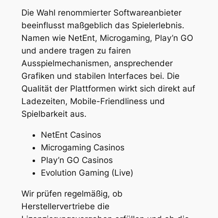
Die Wahl renommierter Softwareanbieter
beeinflusst maßgeblich das Spielerlebnis.
Namen wie NetEnt, Microgaming, Play’n GO
und andere tragen zu fairen
Ausspielmechanismen, ansprechender
Grafiken und stabilen Interfaces bei. Die
Qualität der Plattformen wirkt sich direkt auf
Ladezeiten, Mobile-Friendliness und
Spielbarkeit aus.
NetEnt Casinos
Microgaming Casinos
Play’n GO Casinos
Evolution Gaming (Live)
Wir prüfen regelmäßig, ob
Herstellervertriebe die