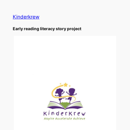
Skip
to
Kinderkrew
content
Early reading literacy story project