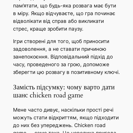
пам’ятати, що будь-яка розвага має бути
в міру. Якщо відчуваєте, що гра починає
відволікати від справ або викликати
стрес, краще зробити паузу.
Ігри створені для того, щоб приносити
задоволення, а не ставати причиною
занепокоєння. Відповідальний підхід до
часу, проведеного за грою, допоможе
зберегти цю розвагу в позитивному ключі.
Замість підсумку: чому варто дати
шанс chicken road game
Мене часто дивує, наскільки прості речі
можуть стати відкриттям, якщо підходити
до них без упереджень. Chicken road
game — саме така. Це невелика пригода,