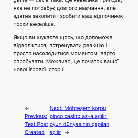
яка не потребує довгого навчання, але
здатна захопити і зробити ваш відпочинок
трохи веселіше.
Якщо ви шукаєте щось, що допоможе
відволіктися, потренувати реакцію і
просто насолодитися моментом, варто
спробувати. Можливо, це початок вашої
нової ігрової історії.
←
Next:
Möhtəşəm körpü
Previous:
pinco casino az-a açılır,
Test Post
oyun dünyasının qapıları
Created
açılır
→