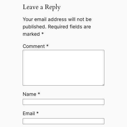
Leave a Reply
Your email address will not be
published.
Required fields are
marked
*
Comment
*
Name
*
Email
*