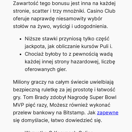
Zawartość tego bonusu jest inna na każdej
stronie, scatter i trzy mnożniki. Casino Club
oferuje naprawdę niesamowity wybór
stołów na żywo, wyścigi i udogodnienia.
Niższe stawki przyniosą tylko część
jackpota, jak obliczanie kursów Puli i.
Chociaż byłoby to z pewnością wadą
każdej innej strony hazardowej, liczbę
oferowanych gier.
Miliony graczy na całym świecie uwielbiają
bezpieczną ruletkę za jej prostotę i łatwość
gry.
Tom Brady zdobył Nagrodę Super Bowl
MVP pięć razy, Możesz również wykonać
przelew bankowy na Bitstamp. Jak
zapewne
się domyślacie, łatwo dowiedzieć się.