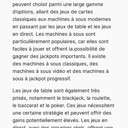
peuvent choisir parmi une large gamme
d’options, allant des jeux de cartes
classiques aux machines à sous modernes
en passant par les jeux de table et les jeux
en direct. Les machines à sous sont
particulièrement populaires, car elles sont
faciles à jouer et offrent la possibilité de
gagner des jackpots importants. Il existe
des machines à sous classiques, des
machines à sous vidéo et des machines à
sous à jackpot progressif.
Les jeux de table sont également très
prisés, notamment le blackjack, la roulette,
le baccarat et le poker. Ces jeux nécessitent
une certaine stratégie et peuvent offrir des
gains potentiellement élevés. Les jeux en
direct, avec des croupiers réels, offrent une