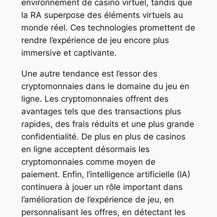
environnement de casino virtuel, tandis que
la RA superpose des éléments virtuels au
monde réel. Ces technologies promettent de
rendre l’expérience de jeu encore plus
immersive et captivante.
Une autre tendance est l’essor des
cryptomonnaies dans le domaine du jeu en
ligne. Les cryptomonnaies offrent des
avantages tels que des transactions plus
rapides, des frais réduits et une plus grande
confidentialité. De plus en plus de casinos
en ligne acceptent désormais les
cryptomonnaies comme moyen de
paiement. Enfin, l’intelligence artificielle (IA)
continuera à jouer un rôle important dans
l’amélioration de l’expérience de jeu, en
personnalisant les offres, en détectant les