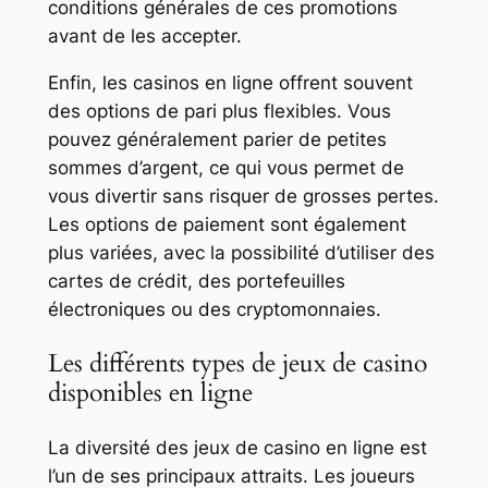
conditions générales de ces promotions
avant de les accepter.
Enfin, les casinos en ligne offrent souvent
des options de pari plus flexibles. Vous
pouvez généralement parier de petites
sommes d’argent, ce qui vous permet de
vous divertir sans risquer de grosses pertes.
Les options de paiement sont également
plus variées, avec la possibilité d’utiliser des
cartes de crédit, des portefeuilles
électroniques ou des cryptomonnaies.
Les différents types de jeux de casino
disponibles en ligne
La diversité des jeux de casino en ligne est
l’un de ses principaux attraits. Les joueurs