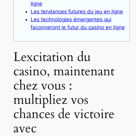
ligne
Les tendances futures du jeu en ligne
Les technologies émergentes qui
façonneront le futur du casino en ligne
Lexcitation du
casino, maintenant
chez vous :
multipliez vos
chances de victoire
avec