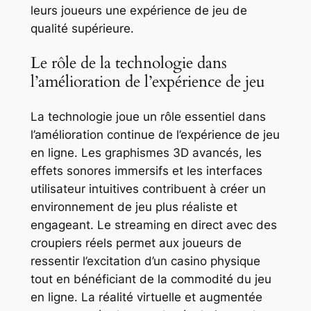
leurs joueurs une expérience de jeu de
qualité supérieure.
Le rôle de la technologie dans
l’amélioration de l’expérience de jeu
La technologie joue un rôle essentiel dans
l’amélioration continue de l’expérience de jeu
en ligne. Les graphismes 3D avancés, les
effets sonores immersifs et les interfaces
utilisateur intuitives contribuent à créer un
environnement de jeu plus réaliste et
engageant. Le streaming en direct avec des
croupiers réels permet aux joueurs de
ressentir l’excitation d’un casino physique
tout en bénéficiant de la commodité du jeu
en ligne. La réalité virtuelle et augmentée