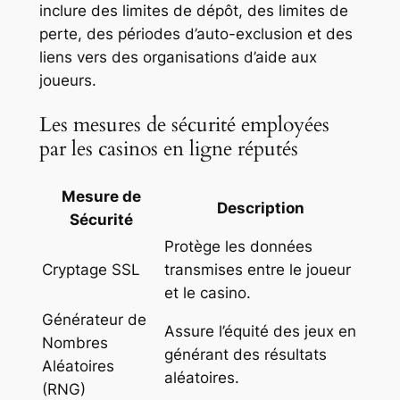
inclure des limites de dépôt, des limites de
perte, des périodes d’auto-exclusion et des
liens vers des organisations d’aide aux
joueurs.
Les mesures de sécurité employées
par les casinos en ligne réputés
Mesure de
Description
Sécurité
Protège les données
Cryptage SSL
transmises entre le joueur
et le casino.
Générateur de
Assure l’équité des jeux en
Nombres
générant des résultats
Aléatoires
aléatoires.
(RNG)