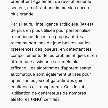
promettent également de révolutionner le
secteur, en offrant une immersion encore
plus grande.
Par ailleurs, l’intelligence artificielle (IA) est
de plus en plus utilisée pour personnaliser
l’expérience de jeu, en proposant des
recommandations de jeux basées sur les
préférences des joueurs, en détectant les
comportements de jeu problématiques et en
offrant une assistance clientèle plus
efficace. Les algorithmes d’apprentissage
automatique sont également utilisés pour
optimiser les jeux et garantir des gains
équitables et transparents. Cela inclut
l’utilisation de générateurs de nombres
aléatoires (RNG) certifiés.