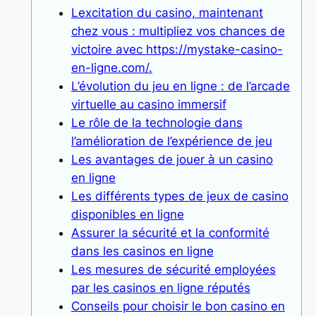
Lexcitation du casino, maintenant
chez vous : multipliez vos chances de
victoire avec https://mystake-casino-
en-ligne.com/.
L’évolution du jeu en ligne : de l’arcade
virtuelle au casino immersif
Le rôle de la technologie dans
l’amélioration de l’expérience de jeu
Les avantages de jouer à un casino
en ligne
Les différents types de jeux de casino
disponibles en ligne
Assurer la sécurité et la conformité
dans les casinos en ligne
Les mesures de sécurité employées
par les casinos en ligne réputés
Conseils pour choisir le bon casino en