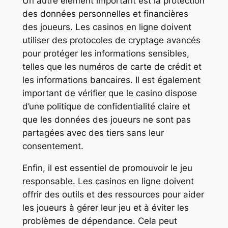
Un autre élément important est la protection
des données personnelles et financières
des joueurs. Les casinos en ligne doivent
utiliser des protocoles de cryptage avancés
pour protéger les informations sensibles,
telles que les numéros de carte de crédit et
les informations bancaires. Il est également
important de vérifier que le casino dispose
d’une politique de confidentialité claire et
que les données des joueurs ne sont pas
partagées avec des tiers sans leur
consentement.
Enfin, il est essentiel de promouvoir le jeu
responsable. Les casinos en ligne doivent
offrir des outils et des ressources pour aider
les joueurs à gérer leur jeu et à éviter les
problèmes de dépendance. Cela peut