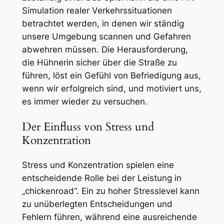
Simulation realer Verkehrssituationen
betrachtet werden, in denen wir ständig
unsere Umgebung scannen und Gefahren
abwehren müssen. Die Herausforderung,
die Hühnerin sicher über die Straße zu
führen, löst ein Gefühl von Befriedigung aus,
wenn wir erfolgreich sind, und motiviert uns,
es immer wieder zu versuchen.
Der Einfluss von Stress und
Konzentration
Stress und Konzentration spielen eine
entscheidende Rolle bei der Leistung in
„chickenroad“. Ein zu hoher Stresslevel kann
zu unüberlegten Entscheidungen und
Fehlern führen, während eine ausreichende