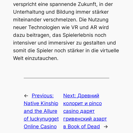
verspricht eine spannende Zukunft, in der
Unterhaltung und Bildung immer stärker
miteinander verschmelzen. Die Nutzung
neuer Technologien wie VR und AR wird
dazu beitragen, das Spielerlebnis noch
intensiver und immersiver zu gestalten und
somit die Spieler noch stärker in die virtuelle
Welt einzutauchen.
←
Previous:
Next:
Древний
Native Kinship
колорит и pinco
and the Allure
casino дарят
of luckynugget
гривенский азарт
Online Casino
в Book of Dead
→