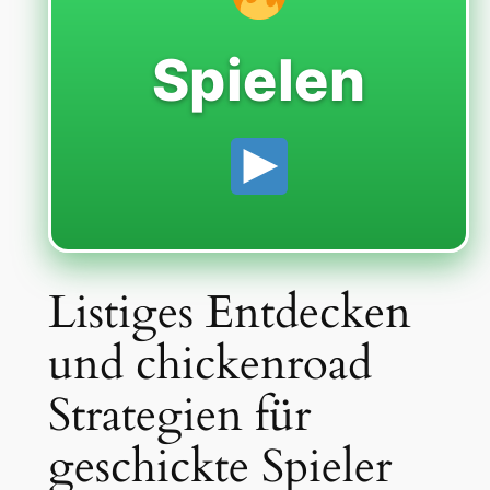
Spielen
Listiges Entdecken
und chickenroad
Strategien für
geschickte Spieler