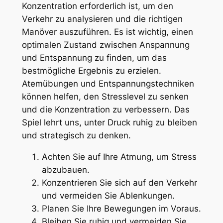
Konzentration erforderlich ist, um den
Verkehr zu analysieren und die richtigen
Manöver auszuführen. Es ist wichtig, einen
optimalen Zustand zwischen Anspannung
und Entspannung zu finden, um das
bestmögliche Ergebnis zu erzielen.
Atemübungen und Entspannungstechniken
können helfen, den Stresslevel zu senken
und die Konzentration zu verbessern. Das
Spiel lehrt uns, unter Druck ruhig zu bleiben
und strategisch zu denken.
Achten Sie auf Ihre Atmung, um Stress
abzubauen.
Konzentrieren Sie sich auf den Verkehr
und vermeiden Sie Ablenkungen.
Planen Sie Ihre Bewegungen im Voraus.
Bleiben Sie ruhig und vermeiden Sie