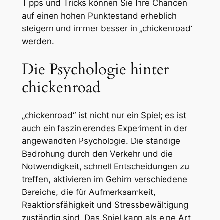
Tipps und Tricks können Sie Ihre Chancen
auf einen hohen Punktestand erheblich
steigern und immer besser in „chickenroad“
werden.
Die Psychologie hinter
chickenroad
„chickenroad“ ist nicht nur ein Spiel; es ist
auch ein faszinierendes Experiment in der
angewandten Psychologie. Die ständige
Bedrohung durch den Verkehr und die
Notwendigkeit, schnell Entscheidungen zu
treffen, aktivieren im Gehirn verschiedene
Bereiche, die für Aufmerksamkeit,
Reaktionsfähigkeit und Stressbewältigung
zuständig sind. Das Spiel kann als eine Art