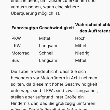
entscheidend, um Muster zu erkennen und
vorauszusehen, wann eine sichere
Überquerung möglich ist.
Wahrscheinlichk
Fahrzeugtyp
Geschwindigkeit
des Auftreten
PKW
Mittel
Hoch
LKW
Langsam
Mittel
Motorrad
Schnell
Niedrig
Bus
Langsam
Mittel
Die Tabelle verdeutlicht, dass Sie sich
besonders vor Motorrädern in Acht nehmen
sollten, da diese mit hoher Geschwindigkeit
unterwegs sind. LKWs sind zwar langsamer,
stellen aber aufgrund ihrer Größe ein
Hindernis dar, das Sie großzügig umfahren
müssen. Die Häufigkeit des Auftretens