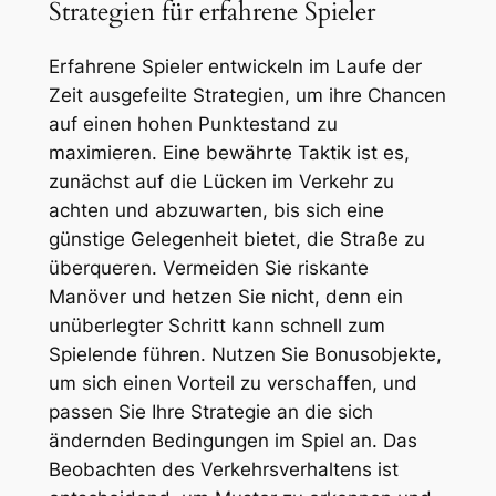
Strategien für erfahrene Spieler
Erfahrene Spieler entwickeln im Laufe der
Zeit ausgefeilte Strategien, um ihre Chancen
auf einen hohen Punktestand zu
maximieren. Eine bewährte Taktik ist es,
zunächst auf die Lücken im Verkehr zu
achten und abzuwarten, bis sich eine
günstige Gelegenheit bietet, die Straße zu
überqueren. Vermeiden Sie riskante
Manöver und hetzen Sie nicht, denn ein
unüberlegter Schritt kann schnell zum
Spielende führen. Nutzen Sie Bonusobjekte,
um sich einen Vorteil zu verschaffen, und
passen Sie Ihre Strategie an die sich
ändernden Bedingungen im Spiel an. Das
Beobachten des Verkehrsverhaltens ist