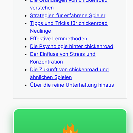
Die Grundlagen von chickenroad
verstehen
Strategien für erfahrene Spieler
Tipps und Tricks für chickenroad
Neulinge
Effektive Lernmethoden
Die Psychologie hinter chickenroad
Der Einfluss von Stress und
Konzentration
Die Zukunft von chickenroad und
ähnlichen Spielen
Über die reine Unterhaltung hinaus