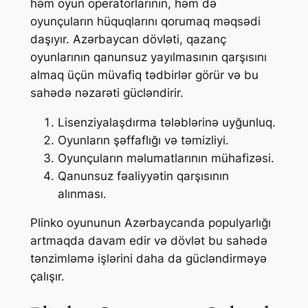
həm oyun operatorlarının, həm də
oyunçuların hüquqlarını qorumaq məqsədi
daşıyır. Azərbaycan dövləti, qazanç
oyunlarının qanunsuz yayılmasının qarşısını
almaq üçün müvafiq tədbirlər görür və bu
sahədə nəzarəti gücləndirir.
Lisenziyalaşdırma tələblərinə uyğunluq.
Oyunların şəffaflığı və təmizliyi.
Oyunçuların məlumatlarının mühafizəsi.
Qanunsuz fəaliyyətin qarşısının
alınması.
Plinko oyununun Azərbaycanda populyarlığı
artmaqda davam edir və dövlət bu sahədə
tənzimləmə işlərini daha da gücləndirməyə
çalışır.