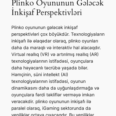
Plinko Oyununun Gələcək
İnkişaf Perspektivləri
Plinko oyununun gələcək inkişaf
perspektivləri çox böyükdür. Texnologiyaların
inkişafı ilə əlaqədar olaraq, plinko oyunları
daha da maraqlı və interaktiv hal alacaqdır.
Virtual reallıq (VR) və artırılmış reallıq (AR)
texnologiyalarının istifadəsi, oyunçulara
daha həyəcanlı təcrübə yaşada bilər.
Həmçinin, süni intellekt (AI)
texnologiyalarının istifadəsi, oyunun
dinamikasını daha da uyğunlaşdırmağa və
oyunçulara fərdi təkliflər verməyə imkan
verəcəkdir. plinko oyununun inkişafı ilə
paralel olaraq, iGaming sektorunda da
yeniliklər ortaya çıxacaqdır. Bu yeniliklər,