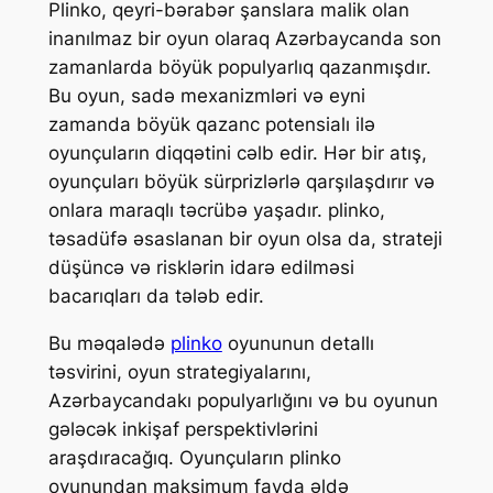
Plinko, qeyri-bərabər şanslara malik olan
inanılmaz bir oyun olaraq Azərbaycanda son
zamanlarda böyük populyarlıq qazanmışdır.
Bu oyun, sadə mexanizmləri və eyni
zamanda böyük qazanc potensialı ilə
oyunçuların diqqətini cəlb edir. Hər bir atış,
oyunçuları böyük sürprizlərlə qarşılaşdırır və
onlara maraqlı təcrübə yaşadır. plinko,
təsadüfə əsaslanan bir oyun olsa da, strateji
düşüncə və risklərin idarə edilməsi
bacarıqları da tələb edir.
Bu məqalədə
plinko
oyununun detallı
təsvirini, oyun strategiyalarını,
Azərbaycandakı populyarlığını və bu oyunun
gələcək inkişaf perspektivlərini
araşdıracağıq. Oyunçuların plinko
oyunundan maksimum fayda əldə