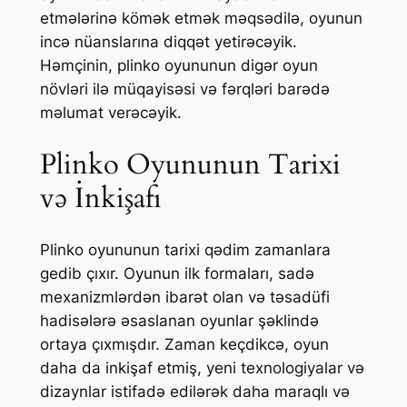
etmələrinə kömək etmək məqsədilə, oyunun
incə nüanslarına diqqət yetirəcəyik.
Həmçinin, plinko oyununun digər oyun
növləri ilə müqayisəsi və fərqləri barədə
məlumat verəcəyik.
Plinko Oyununun Tarixi
və İnkişafı
Plinko oyununun tarixi qədim zamanlara
gedib çıxır. Oyunun ilk formaları, sadə
mexanizmlərdən ibarət olan və təsadüfi
hadisələrə əsaslanan oyunlar şəklində
ortaya çıxmışdır. Zaman keçdikcə, oyun
daha da inkişaf etmiş, yeni texnologiyalar və
dizaynlar istifadə edilərək daha maraqlı və