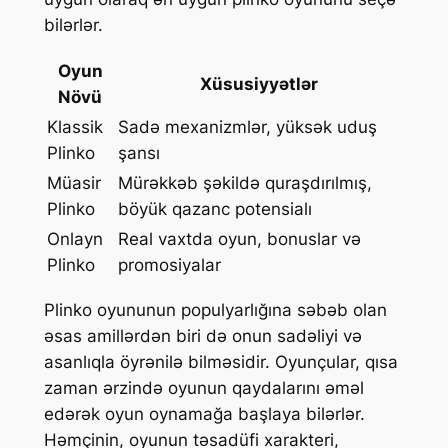
bilərlər.
Oyun
Xüsusiyyətlər
Növü
Klassik
Sadə mexanizmlər, yüksək uduş
Plinko
şansı
Müasir
Mürəkkəb şəkildə quraşdırılmış,
Plinko
böyük qazanc potensialı
Onlayn
Real vaxtda oyun, bonuslar və
Plinko
promosiyalar
Plinko oyununun populyarlığına səbəb olan
əsas amillərdən biri də onun sadəliyi və
asanlıqla öyrənilə bilməsidir. Oyunçular, qısa
zaman ərzində oyunun qaydalarını əməl
edərək oyun oynamağa başlaya bilərlər.
Həmçinin, oyunun təsadüfi xarakteri,