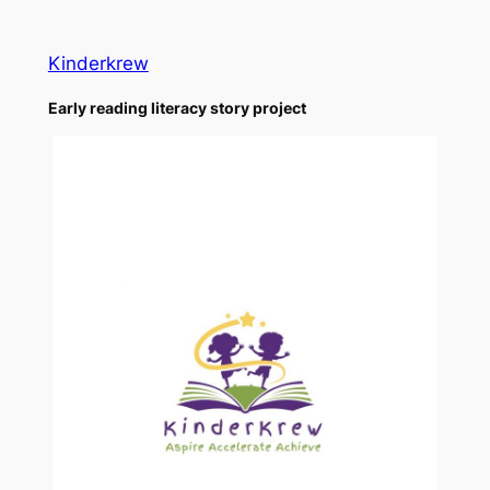
Skip
to
Kinderkrew
content
Early reading literacy story project