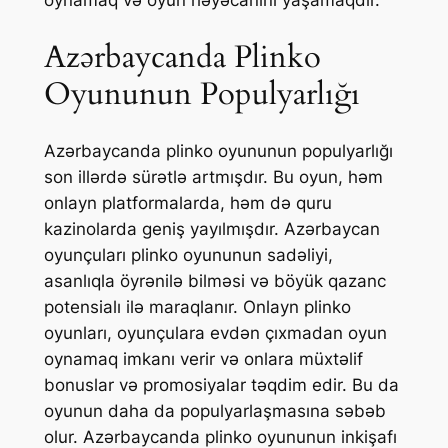
Azərbaycanda Plinko
Oyununun Populyarlığı
Azərbaycanda plinko oyununun populyarlığı
son illərdə sürətlə artmışdır. Bu oyun, həm
onlayn platformalarda, həm də quru
kazinolarda geniş yayılmışdır. Azərbaycan
oyunçuları plinko oyununun sadəliyi,
asanlıqla öyrənilə bilməsi və böyük qazanc
potensialı ilə maraqlanır. Onlayn plinko
oyunları, oyunçulara evdən çıxmadan oyun
oynamaq imkanı verir və onlara müxtəlif
bonuslar və promosiyalar təqdim edir. Bu da
oyunun daha da populyarlaşmasına səbəb
olur. Azərbaycanda plinko oyununun inkişafı