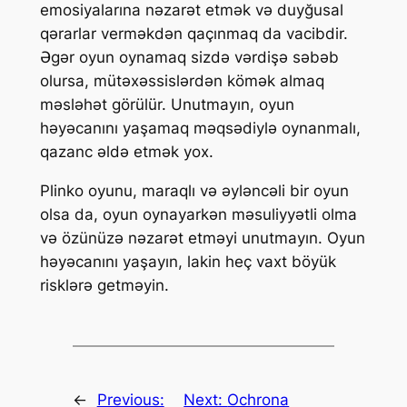
emosiyalarına nəzarət etmək və duyğusal
qərarlar verməkdən qaçınmaq da vacibdir.
Əgər oyun oynamaq sizdə vərdişə səbəb
olursa, mütəxəssislərdən kömək almaq
məsləhət görülür. Unutmayın, oyun
həyəcanını yaşamaq məqsədiylə oynanmalı,
qazanc əldə etmək yox.
Plinko oyunu, maraqlı və əyləncəli bir oyun
olsa da, oyun oynayarkən məsuliyyətli olma
və özünüzə nəzarət etməyi unutmayın. Oyun
həyəcanını yaşayın, lakin heç vaxt böyük
risklərə getməyin.
←
Previous:
Next:
Ochrona