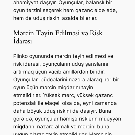
əhəmiyyət daşıyır. Oyunçular, balanslı bir
oyun tərzini seçərək həm qazanc əldə edə,
həm də uduş riskini azalda bilərlər.
Mərcin Təyin Edilməsi və Risk
İdarəsi
Plinko oyununda mərcin təyin edilməsi və
risk idarəsi, oyunçuların uduş şanslarını
artırmaq üçün vacib amillərdən biridir.
Oyunçular, büdcələrini nəzərə alaraq hər bir
oyun üçün mərcin miqdarını təyin
etməlidirlər. Yüksək mərc, yüksək qazanc
potensialı ilə əlaqəli olsa da, eyni zamanda
daha böyük uduş riskini də daşıyır. Buna
görə də, oyunçular həmişə risklərin müəyyən
miqdarını nəzərə almalı və mərcini buna
uyğun olaraq təyin etməlidirlər. Həmçinin,