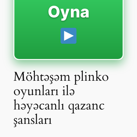
Oyna
Möhtəşəm plinko
oyunları ilə
həyəcanlı qazanc
şansları