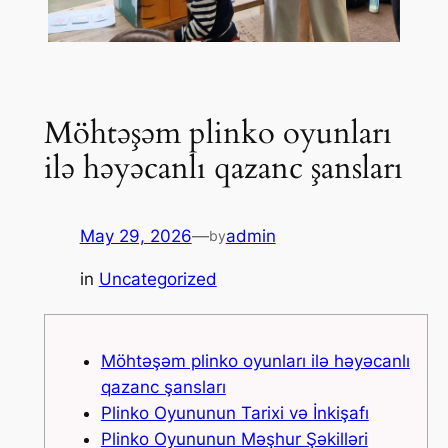
Möhtəşəm plinko oyunları
ilə həyəcanlı qazanc şansları
May 29, 2026
—
admin
by
in
Uncategorized
Möhtəşəm plinko oyunları ilə həyəcanlı
qazanc şansları
Plinko Oyununun Tarixi və İnkişafı
Plinko Oyununun Məşhur Şəkilləri