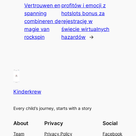
Vertrouwen en
profitów i emocji z
spanning
hotslots bonus za
combineren de
rejestrację w
magie van
świecie wirtualnych
rockspin
hazardów
→
Kinderkrew
Every child’s journey, starts with a story
About
Privacy
Social
Team
Privacy Policy
Facebook