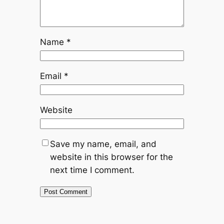
Name
*
Email
*
Website
Save my name, email, and
website in this browser for the
next time I comment.