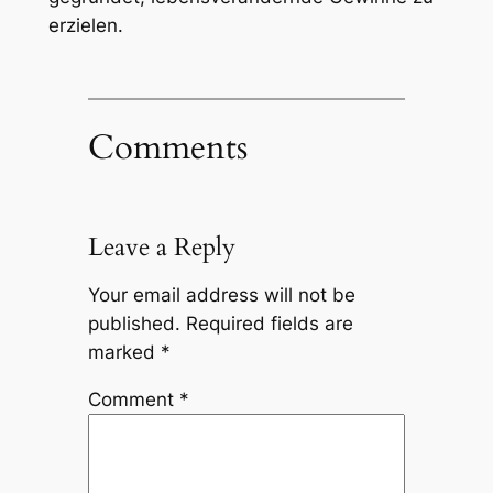
erzielen.
Comments
Leave a Reply
Your email address will not be
published.
Required fields are
marked
*
Comment
*