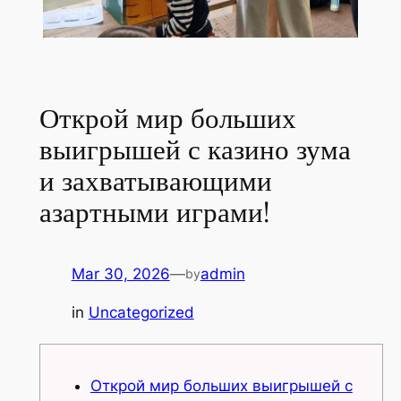
Открой мир больших
выигрышей с казино зума
и захватывающими
азартными играми!
Mar 30, 2026
—
admin
by
in
Uncategorized
Открой мир больших выигрышей с