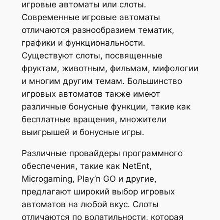
игровые автоматы или слоты.
Современные игровые автоматы
отличаются разнообразием тематик,
графики и функциональности.
Существуют слоты, посвященные
фруктам, животным, фильмам, мифологии
и многим другим темам. Большинство
игровых автоматов также имеют
различные бонусные функции, такие как
бесплатные вращения, множители
выигрышей и бонусные игры.
Различные провайдеры программного
обеспечения, такие как NetEnt,
Microgaming, Play’n GO и другие,
предлагают широкий выбор игровых
автоматов на любой вкус. Слоты
отличаются по волатильности, которая