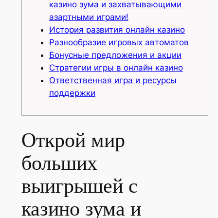
казино зума и захватывающими
азартными играми!
История развития онлайн казино
Разнообразие игровых автоматов
Бонусные предложения и акции
Стратегии игры в онлайн казино
Ответственная игра и ресурсы
поддержки
Открой мир
больших
выигрышей с
казино зума и