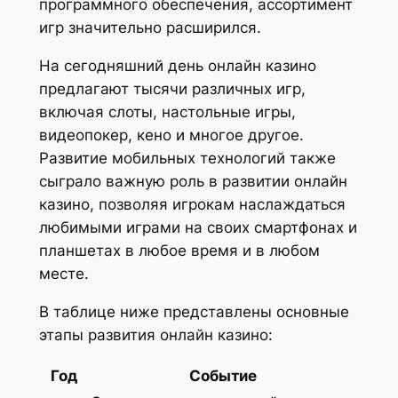
программного обеспечения, ассортимент
игр значительно расширился.
На сегодняшний день онлайн казино
предлагают тысячи различных игр,
включая слоты, настольные игры,
видеопокер, кено и многое другое.
Развитие мобильных технологий также
сыграло важную роль в развитии онлайн
казино, позволяя игрокам наслаждаться
любимыми играми на своих смартфонах и
планшетах в любое время и в любом
месте.
В таблице ниже представлены основные
этапы развития онлайн казино:
Год
Событие