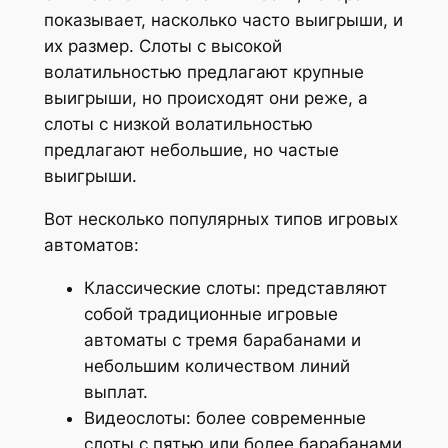
показывает, насколько часто выигрыши, и
их размер. Слоты с высокой
волатильностью предлагают крупные
выигрыши, но происходят они реже, а
слоты с низкой волатильностью
предлагают небольшие, но частые
выигрыши.
Вот несколько популярных типов игровых
автоматов:
Классические слоты: представляют
собой традиционные игровые
автоматы с тремя барабанами и
небольшим количеством линий
выплат.
Видеослоты: более современные
слоты с пятью или более барабанами