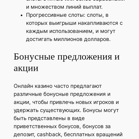
и множеством линий выплат.
Прогрессивные слоты: слоты, в
которых выигрыши накапливаются с
каждым использованием, и могут
достигать миллионов долларов.
Бонусные предложения и
акции
Онлайн казино часто предлагают
различные бонусные предложения и
акции, чтобы привлечь новых игроков и
удержать существующих. Бонусы могут
быть представлены в виде
приветственных бонусов, бонусов за
депозит, cashback, бесплатных вращений