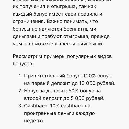
их получения и отыгрыша, так как
каждый бонус имеет свои правила и
ограничения. Важно понимать, что
бонусы не являются бесплатными
деньгами и требуют отыгрыша, прежде
чем вы сможете вывести выигрыши.
Рассмотрим примеры популярных видов
бонусов:
Приветственный бонус: 100% бонус
на первый депозит до 10 000 рублей.
Бонус за депозит: 50% бонус на
второй депозит до 5 000 рублей.
Cashback: 10% cashback на
проигранные деньги каждую
неделю.