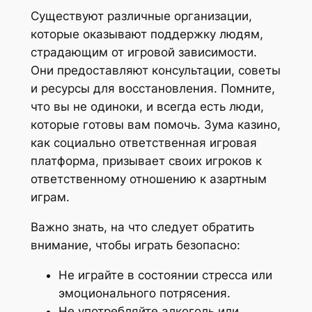
Существуют различные организации,
которые оказывают поддержку людям,
страдающим от игровой зависимости.
Они предоставляют консультации, советы
и ресурсы для восстановления. Помните,
что вы не одиноки, и всегда есть люди,
которые готовы вам помочь. Зума казино,
как социально ответственная игровая
платформа, призывает своих игроков к
ответственному отношению к азартным
играм.
Важно знать, на что следует обратить
внимание, чтобы играть безопасно:
Не играйте в состоянии стресса или
эмоционального потрясения.
Не употребляйте алкоголь или