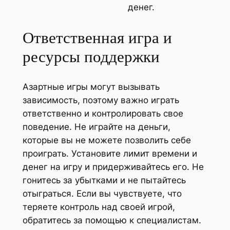
денег.
Ответственная игра и
ресурсы поддержки
Азартные игры могут вызывать
зависимость, поэтому важно играть
ответственно и контролировать свое
поведение. Не играйте на деньги,
которые вы не можете позволить себе
проиграть. Установите лимит времени и
денег на игру и придерживайтесь его. Не
гонитесь за убытками и не пытайтесь
отыграться. Если вы чувствуете, что
теряете контроль над своей игрой,
обратитесь за помощью к специалистам.