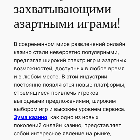
захватывающими
азартными играми!
В современном мире развлечений онлайн
казино стали невероятно популярными,
предлагая широкий спектр игр и азартных
возможностей, доступных в любое время
и в любом месте. В этой индустрии
постоянно появляются новые платформы,
стремящиеся привлечь игроков
выгодными предложениями, широким
выбором игр и высоким уровнем сервиса.
Зума казино
, как одно из новых
поколений онлайн казино, представляет
собой интересное явление на рынке,