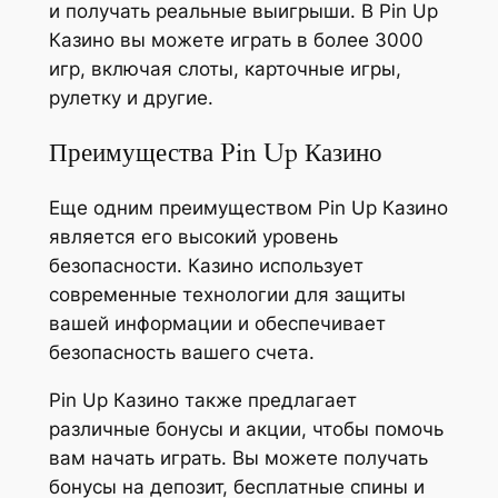
и получать реальные выигрыши. В Pin Up
Казино вы можете играть в более 3000
игр, включая слоты, карточные игры,
рулетку и другие.
Преимущества Pin Up Казино
Еще одним преимуществом Pin Up Казино
является его высокий уровень
безопасности. Казино использует
современные технологии для защиты
вашей информации и обеспечивает
безопасность вашего счета.
Pin Up Казино также предлагает
различные бонусы и акции, чтобы помочь
вам начать играть. Вы можете получать
бонусы на депозит, бесплатные спины и