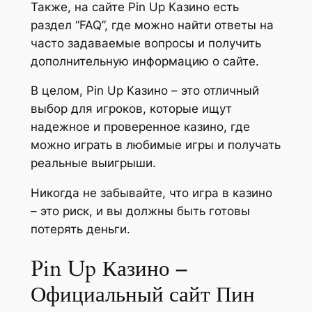
Также, на сайте Pin Up Казино есть
раздел “FAQ”, где можно найти ответы на
часто задаваемые вопросы и получить
дополнительную информацию о сайте.
В целом, Pin Up Казино – это отличный
выбор для игроков, которые ищут
надежное и проверенное казино, где
можно играть в любимые игры и получать
реальные выигрыши.
Никогда не забывайте, что игра в казино
– это риск, и вы должны быть готовы
потерять деньги.
Pin Up Казино –
Официальный сайт Пин