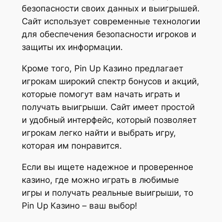
безопасности своих данных и выигрышей.
Сайт использует современные технологии
для обеспечения безопасности игроков и
защиты их информации.
Кроме того, Pin Up Казино предлагает
игрокам широкий спектр бонусов и акций,
которые помогут вам начать играть и
получать выигрыши. Сайт имеет простой
и удобный интерфейс, который позволяет
игрокам легко найти и выбрать игру,
которая им понравится.
Если вы ищете надежное и проверенное
казино, где можно играть в любимые
игры и получать реальные выигрыши, то
Pin Up Казино – ваш выбор!