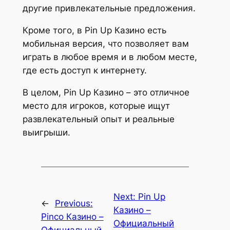
другие привлекательные предложения.
Кроме того, в Pin Up Казино есть
мобильная версия, что позволяет вам
играть в любое время и в любом месте,
где есть доступ к интернету.
В целом, Pin Up Казино – это отличное
место для игроков, которые ищут
развлекательный опыт и реальные
выигрыши.
Next:
Pin Up
←
Previous:
Казино –
Pinco Казино –
Официальный