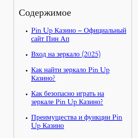
Содержимое
Pin Up Казино – Официальный
сайт Пин Ап
Вход на зеркало (2025)
Как найти зеркало Pin Up
Казино?
Как безопасно играть на
зеркале Pin Up Казино?
Преимущества и функции Pin
Up Казино