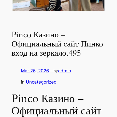
Pinco Казино –
Официальный сайт Пинко
вход на зеркало.495
Mar 26, 2026
—
admin
by
in
Uncategorized
Pinco Казино –
Официальный сайт