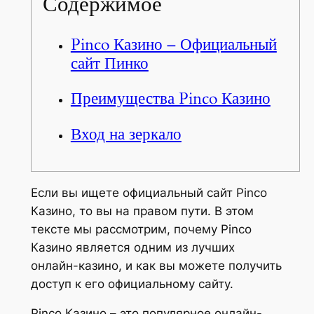
Содержимое
Pinco Казино – Официальный
сайт Пинко
Преимущества Pinco Казино
Вход на зеркало
Если вы ищете официальный сайт Pinco
Казино, то вы на правом пути. В этом
тексте мы рассмотрим, почему Pinco
Казино является одним из лучших
онлайн-казино, и как вы можете получить
доступ к его официальному сайту.
Pinco Казино – это популярное онлайн-