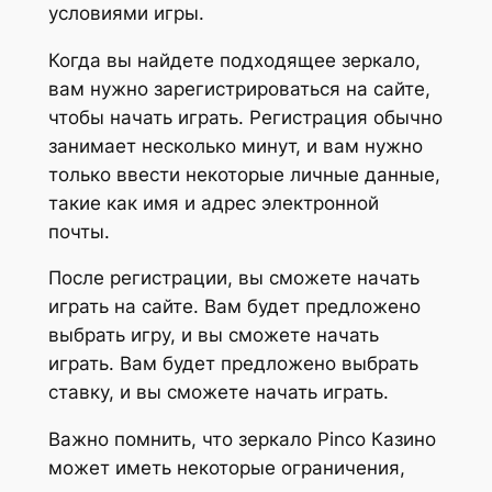
условиями игры.
Когда вы найдете подходящее зеркало,
вам нужно зарегистрироваться на сайте,
чтобы начать играть. Регистрация обычно
занимает несколько минут, и вам нужно
только ввести некоторые личные данные,
такие как имя и адрес электронной
почты.
После регистрации, вы сможете начать
играть на сайте. Вам будет предложено
выбрать игру, и вы сможете начать
играть. Вам будет предложено выбрать
ставку, и вы сможете начать играть.
Важно помнить, что зеркало Pinco Казино
может иметь некоторые ограничения,