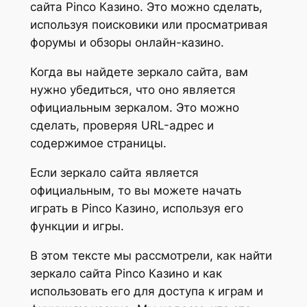
сайта Pinco Казино. Это можно сделать,
используя поисковики или просматривая
форумы и обзоры онлайн-казино.
Когда вы найдете зеркало сайта, вам
нужно убедиться, что оно является
официальным зеркалом. Это можно
сделать, проверяя URL-адрес и
содержимое страницы.
Если зеркало сайта является
официальным, то вы можете начать
играть в Pinco Казино, используя его
функции и игры.
В этом тексте мы рассмотрели, как найти
зеркало сайта Pinco Казино и как
использовать его для доступа к играм и