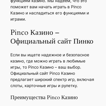
функциям казино. Мы надеем, что это
поможет вам начать играть в Pinco
Казино и насладиться его функциями и
играми.
Pinco Казино –
Официальный сайт Пинко
Если вы ищете надежное и безопасное
казино, где можно играть в любимые
игры, то Pinco Казино – ваш выбор.
Официальный сайт Pinco Казино
предлагает широкий спектр игр, включая
слоты, карточные игры и рулетку.
Преимущества Pinco Казино