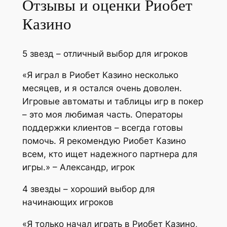
Отзывы и оценки Риобет
Казино
5 звезд – отличный выбор для игроков
«Я играл в Риобет Казино несколько
месяцев, и я остался очень доволен.
Игровые автоматы и таблицы игр в покер
– это моя любимая часть. Операторы
поддержки клиентов – всегда готовы
помочь. Я рекомендую Риобет Казино
всем, кто ищет надежного партнера для
игры.» – Александр, игрок
4 звезды – хороший выбор для
начинающих игроков
«Я только начал играть в Риобет Казино,