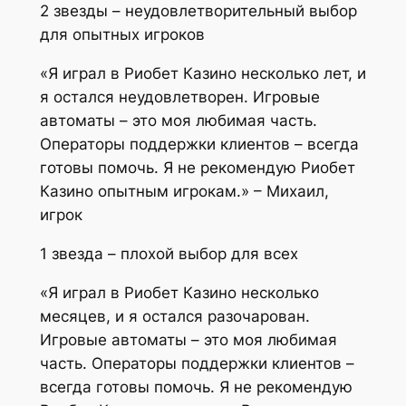
2 звезды – неудовлетворительный выбор
для опытных игроков
«Я играл в Риобет Казино несколько лет, и
я остался неудовлетворен. Игровые
автоматы – это моя любимая часть.
Операторы поддержки клиентов – всегда
готовы помочь. Я не рекомендую Риобет
Казино опытным игрокам.» – Михаил,
игрок
1 звезда – плохой выбор для всех
«Я играл в Риобет Казино несколько
месяцев, и я остался разочарован.
Игровые автоматы – это моя любимая
часть. Операторы поддержки клиентов –
всегда готовы помочь. Я не рекомендую