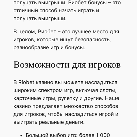
получать выигрыши. Риобет бонусы – это
отличный способ начать играть и
получать выигрыши.
В целом, Риобет – это лучшее место для
игроков, которые ищут безопасность,
разнообразие игр и бонусы.
Возможности для игроков
В Riobet казино вы можете насладиться
широким спектром игр, включая слоты,
карточные игры, рулетку и другие. Наше
казино предлагает множество способов
для игроков, чтобы насладиться игрой и
выиграть реальные деньги.
Большой выбор игр: более 1 000