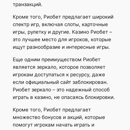
транзакций.
Кроме того, Риобет предлагает широкий
спектр игр, включая слоты, карточные
игры, рулетку и другие. Казино Риобет –
это лучшее место для игроков, которые
ищут разнообразие и интересные игры.
Еще одним преимуществом Риобет
является зеркало, которое позволяет
игрокам доступаться к ресурсу, даже
если официальный сайт заблокирован.
Риобет зеркало – это надежный способ
играть в казино, не опасаясь блокировки.
Кроме того, Риобет предлагает
множество бонусов и акций, которые
помогут игрокам начать играть и