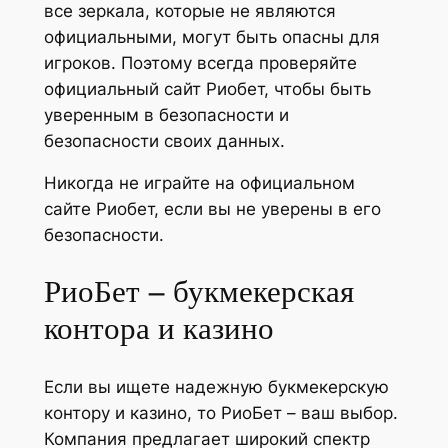
все зеркала, которые не являются
официальными, могут быть опасны для
игроков. Поэтому всегда проверяйте
официальный сайт Риобет, чтобы быть
уверенным в безопасности и
безопасности своих данных.
Никогда не играйте на официальном
сайте Риобет, если вы не уверены в его
безопасности.
РиоБет – букмекерская
контора и казино
Если вы ищете надежную букмекерскую
контору и казино, то РиоБет – ваш выбор.
Компания предлагает широкий спектр