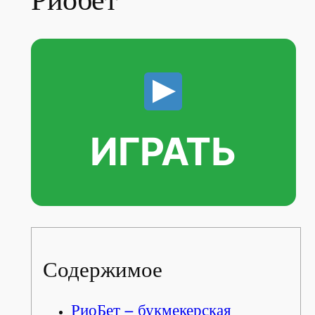
Риобет
ИГРАТЬ
Содержимое
РиоБет – букмекерская