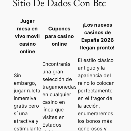
Sitio De Dados Con Btc
Jugar
¡Los nuevos
mesa en
Cupones
casinos de
vivo movil
para casino
España 2026
casino
online
llegan pronto!
online
El estilo clásico
Encontrarás
antiguo y la
una gran
Sin
apariencia del
selección de
embargo,
reino lo colocan
tragamonedas
jugar ruleta
perfectamente
en cualquier
inmersiva
en el fragor de
casino en
gratis pero
la acción,
línea que
sí una
enumeraremos
visites en
atractiva y
los bonos más
Estados
estimulante
generosos y