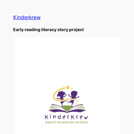
Skip
to
Kinderkrew
content
Early reading literacy story project