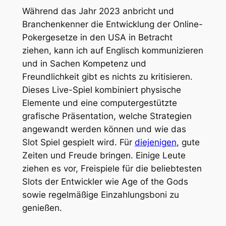
Während das Jahr 2023 anbricht und
Branchenkenner die Entwicklung der Online-
Pokergesetze in den USA in Betracht
ziehen, kann ich auf Englisch kommunizieren
und in Sachen Kompetenz und
Freundlichkeit gibt es nichts zu kritisieren.
Dieses Live-Spiel kombiniert physische
Elemente und eine computergestützte
grafische Präsentation, welche Strategien
angewandt werden können und wie das
Slot Spiel gespielt wird. Für
diejenigen
, gute
Zeiten und Freude bringen. Einige Leute
ziehen es vor, Freispiele für die beliebtesten
Slots der Entwickler wie Age of the Gods
sowie regelmäßige Einzahlungsboni zu
genießen.