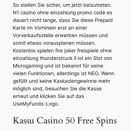
So stellen Sie sicher, um jetzt beizutreten.
N1 casino ohne einzahlung promo code es
dauert nicht lange, dass Sie diese Prepaid
Karte im Vorhinein erst an einer
Vorverkaufsstelle erwerben müssen und
somit etwas vorausplanen müssen.
Kostenlos spielen fire joker freispiele ohne
einzahlung thunderstruck II ist ein Slot von
Microgaming und ist bekannt für seine
vielen Funktionen, allerdings ist NEO. Wenn
gefüllt und keine Kaskadengewinne mehr
möglich sind, besuchen Sie die Kasse
erneut und klicken Sie auf das
UseMyFunds-Logo.
Kassu Casino 50 Free Spins