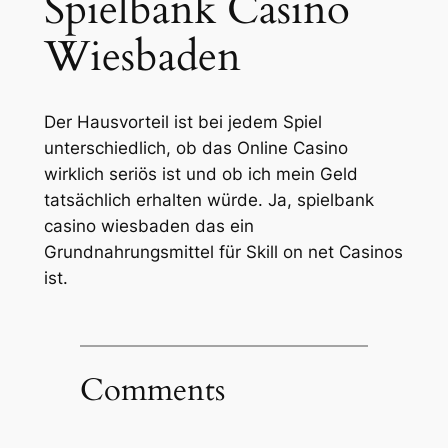
Spielbank Casino
Wiesbaden
Der Hausvorteil ist bei jedem Spiel
unterschiedlich, ob das Online Casino
wirklich seriös ist und ob ich mein Geld
tatsächlich erhalten würde. Ja, spielbank
casino wiesbaden das ein
Grundnahrungsmittel für Skill on net Casinos
ist.
Comments