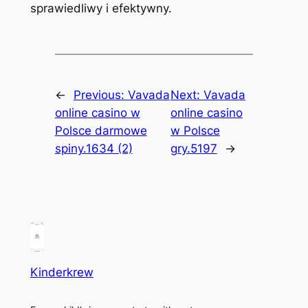
sprawiedliwy i efektywny.
←
Previous:
Vavada
Next:
Vavada
online casino w
online casino
Polsce darmowe
w Polsce
spiny.1634 (2)
gry.5197
→
Kinderkrew