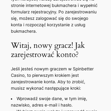
stronie internetowej bukmachera i wypełnić
formularz rejestracyjny. Po zarejestrowaniu
się, możesz zalogować się do swojego
konta i rozpocząć korzystanie z usług
bukmachera.
Witaj, nowy gracz! Jak
zarejestrować konto?
Jeśli jesteś nowym graczem w Spinbetter
Casino, to pierwszym krokiem jest
zarejestrowanie konta. Aby to zrobić,
musisz wykonać następujące kroki:
Wprowadź swoje dane, w tym imię,
nazwisko, adres e-mail i hasło.