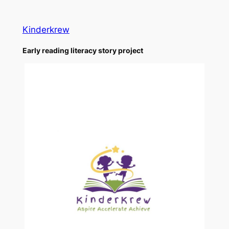
Skip
to
Kinderkrew
content
Early reading literacy story project