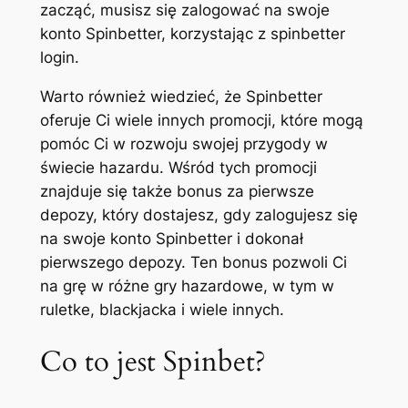
zacząć, musisz się zalogować na swoje
konto Spinbetter, korzystając z spinbetter
login.
Warto również wiedzieć, że Spinbetter
oferuje Ci wiele innych promocji, które mogą
pomóc Ci w rozwoju swojej przygody w
świecie hazardu. Wśród tych promocji
znajduje się także bonus za pierwsze
depozy, który dostajesz, gdy zalogujesz się
na swoje konto Spinbetter i dokonał
pierwszego depozy. Ten bonus pozwoli Ci
na grę w różne gry hazardowe, w tym w
ruletke, blackjacka i wiele innych.
Co to jest Spinbet?