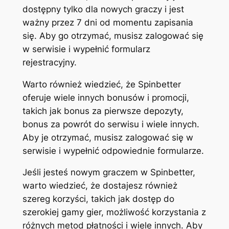
dostępny tylko dla nowych graczy i jest
ważny przez 7 dni od momentu zapisania
się. Aby go otrzymać, musisz zalogować się
w serwisie i wypełnić formularz
rejestracyjny.
Warto również wiedzieć, że Spinbetter
oferuje wiele innych bonusów i promocji,
takich jak bonus za pierwsze depozyty,
bonus za powrót do serwisu i wiele innych.
Aby je otrzymać, musisz zalogować się w
serwisie i wypełnić odpowiednie formularze.
Jeśli jesteś nowym graczem w Spinbetter,
warto wiedzieć, że dostajesz również
szereg korzyści, takich jak dostęp do
szerokiej gamy gier, możliwość korzystania z
różnych metod płatności i wiele innych. Aby