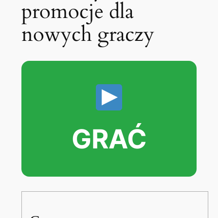
promocje dla
nowych graczy
GRAĆ