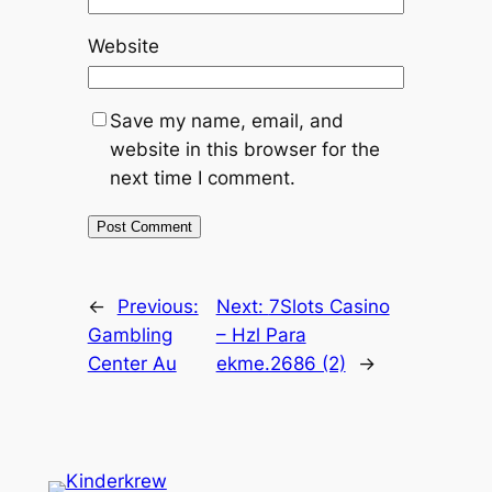
Website
Save my name, email, and
website in this browser for the
next time I comment.
←
Previous:
Next:
7Slots Casino
Gambling
– Hzl Para
Center Au
ekme.2686 (2)
→