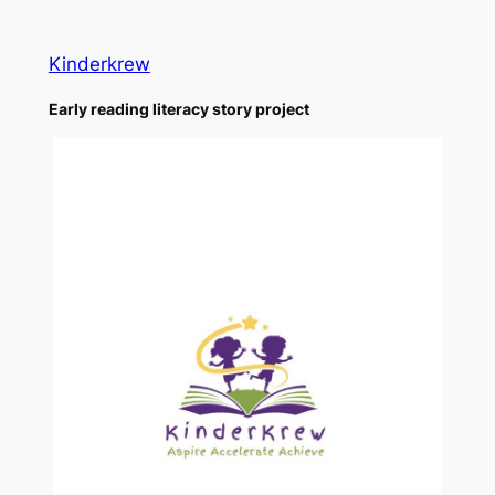
Skip
to
Kinderkrew
content
Early reading literacy story project