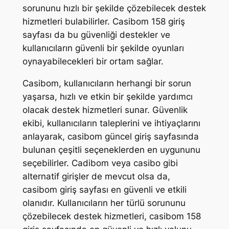
sorununu hızlı bir şekilde çözebilecek destek
hizmetleri bulabilirler. Casibom 158 giriş
sayfası da bu güvenliği destekler ve
kullanıcıların güvenli bir şekilde oyunları
oynayabilecekleri bir ortam sağlar.
Casibom, kullanıcıların herhangi bir sorun
yaşarsa, hızlı ve etkin bir şekilde yardımcı
olacak destek hizmetleri sunar. Güvenlik
ekibi, kullanıcıların taleplerini ve ihtiyaçlarını
anlayarak, casibom güncel giriş sayfasında
bulunan çeşitli seçeneklerden en uygununu
seçebilirler. Cadibom veya casibo gibi
alternatif girişler de mevcut olsa da,
casibom giriş sayfası en güvenli ve etkili
olanıdır. Kullanıcıların her türlü sorununu
çözebilecek destek hizmetleri, casibom 158