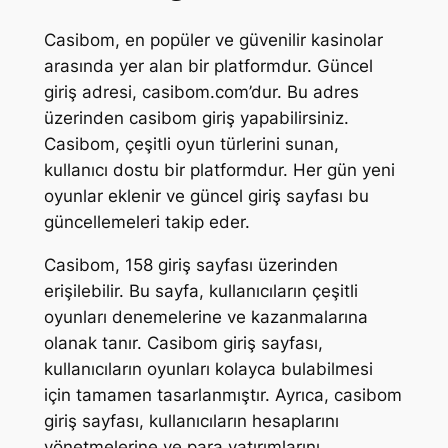
Casibom, en popüler ve güvenilir kasinolar
arasında yer alan bir platformdur. Güncel
giriş adresi, casibom.com’dur. Bu adres
üzerinden casibom giriş yapabilirsiniz.
Casibom, çeşitli oyun türlerini sunan,
kullanıcı dostu bir platformdur. Her gün yeni
oyunlar eklenir ve güncel giriş sayfası bu
güncellemeleri takip eder.
Casibom, 158 giriş sayfası üzerinden
erişilebilir. Bu sayfa, kullanıcıların çeşitli
oyunları denemelerine ve kazanmalarına
olanak tanır. Casibom giriş sayfası,
kullanıcıların oyunları kolayca bulabilmesi
için tamamen tasarlanmıştır. Ayrıca, casibom
giriş sayfası, kullanıcıların hesaplarını
yönetmelerine ve para yatırımlarını